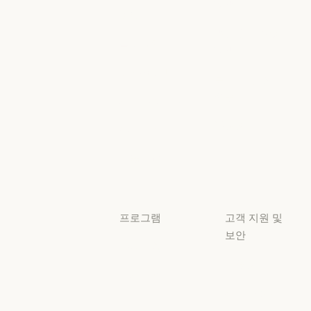
정책
Anthropic 엔지니어링
이벤트
AI의 비약적 성
책임 있는 확장
이벤트
플러그인
정책
플러그인
책임 있는 확장 
Claude 기반
보안 및 규정
Claude 기반
준수
서비스 파트너
보안 및 규정 준
서비스 파트너
투명성
튜토리얼
투명성
튜토리얼
사용 사례
사용 사례
프로그램
고객 지원 및
보안
스타트업
가용성
스타트업
리서치 랩
가용성
서비스 상태
리서치 랩