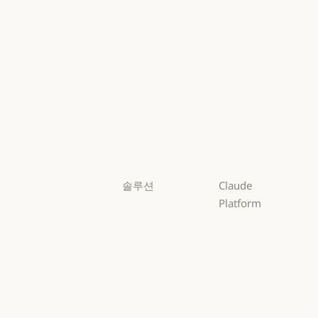
Mythos
Mythos
Fable
Fable
Opus
Opus
Sonnet
Sonnet
Haiku
Haiku
솔루션
Claude
Platform
AI 에이전트
개요
AI 에이전트
코드 현대화
개요
개발자 문서
코드 현대화
코딩
개발자 문서
요금제
코딩
고객 지원
요금제