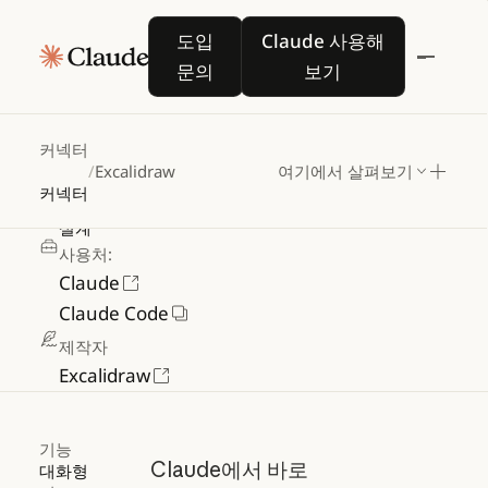
도입 문의
Claude 사용해 보기
Excalidraw
도입
Claude 사용해
문의
보기
Excalidraw에서
인터랙티브
손그림
스타일
커넥터
다이어그램
생성을
위한
MCP
/
Excalidraw
여기에서 살펴보기
커넥터
카테고리
설계
사용처:
Claude
Claude Code
제작자
Excalidraw
기능
Claude에서 바로
대화형