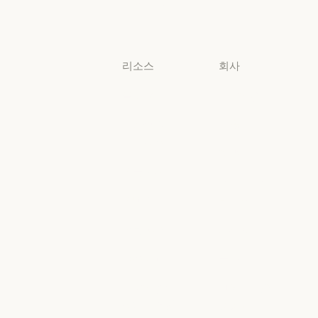
비즈니스
소규모 비즈니스
리소스
회사
블로그
Anthropic
블로그
Anthropic
Claude 파트너
채용
네트워크
채용
정책
Claude 파트너 네트워크
커뮤니티
정책
Economic
커뮤니티
커넥터
Futures
커넥터
Economic Futu
교육 과정
리서치
교육 과정
리서치
고객 사례
뉴스
고객 사례
뉴스
Anthropic
AI의 비약적
엔지니어링
성장에 대한