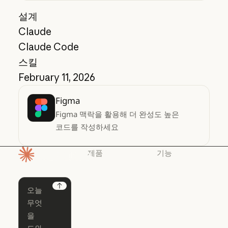
설계
Claude
Claude Code
스킬
February 11, 2026
Figma
Figma 맥락을 활용해 더 완성도 높은
코드를 작성하세요
제품
기능
홈페이지
Claude
Claude for
Chrome
Claude
Next
Claude Code
Claude for Ch
Claude for
Claude Code
Claude Code
Microsoft 365
for Enterprise