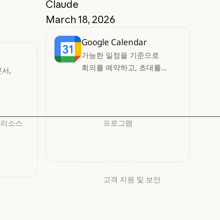
Claude
March 18, 2026
Google Calendar
가능한 일정을 기준으로
회의를 예약하고, 초대를
문서,
관리하며, 대신 RSVP까지
처리합니다
리소스
프로그램
블로그
스타트업
블로그
스타트업
Claude 파트너 네트워크
리서치 랩
Claude 파트너 네트워크
리서치 랩
고객 지원 및 보안
커뮤니티
커뮤니티
가용성
커넥터
가용성
커넥터
서비스 상태