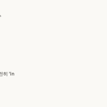
수
히 'In