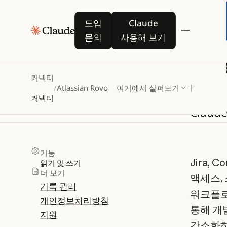
도입 문의
Claude 사용해 보기
도입
Claude
문의
사용해 보기
Atl
커넥터
/
Atlassian Rovo
여기에서 살펴보기
커넥터
Clau
기능
Jira, 
읽기 및 쓰기
더 보기
액세스,
기록 관리
워크플로
개인정보처리방침
통해 개
지원
간소화하