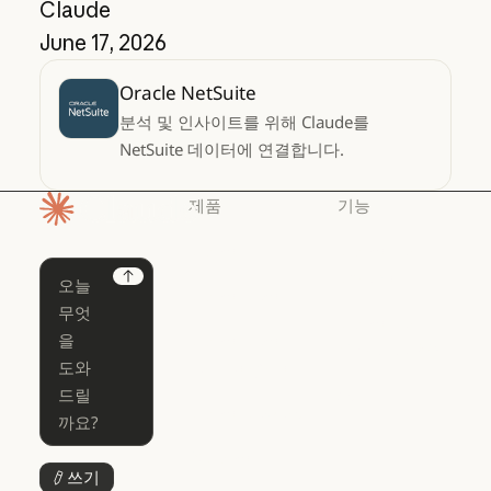
Claude
June 17, 2026
Oracle NetSuite
분석 및 인사이트를 위해 Claude를
NetSuite 데이터에 연결합니다.
제품
기능
홈페이지
Claude
Claude for
Chrome
Claude
Next
Claude Code
Claude for Ch
Claude for
Claude Code
Claude Code
Microsoft 365
for Enterprise
Claude for Mic
Skills
Claude Code for Enterprise
Claude Cowork
Skills
Claude Cowork
@Claude
쓰기
버튼 텍스트
@Claude