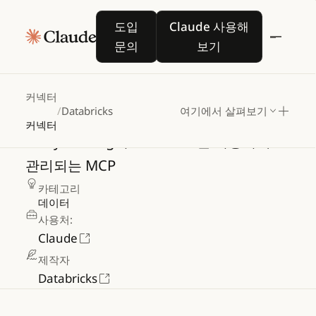
도입 문의
Claude 사용해 보기
도입
Claude 사용해
문의
보기
Databricks
커넥터
/
Databricks
여기에서 살펴보기
커넥터
Unity
Catalog와
Mosaic
AI를
사용하여
관리되는
MCP
카테고리
데이터
사용처:
Claude
제작자
Databricks