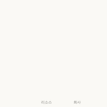
Google Cloud
금융 서비스
정부
Google Cloud
Microsoft
정부
의료
Foundry
의료
Microsoft Foun
고등교육
지역별 준수
고등교육
지역별 준수
초·중·고 교사
콘솔 로그인
초·중·고 교사
콘솔 로그인
법무
법무
생명과학
생명과학
비영리 단체
비영리 단체
소규모
비즈니스
소규모 비즈니스
리소스
회사