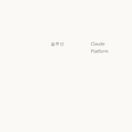
Opus
Sonnet
Sonnet
Haiku
Haiku
솔루션
Claude
Platform
AI 에이전트
개요
AI 에이전트
코드 현대화
개요
개발자 문서
코드 현대화
코딩
개발자 문서
요금제
코딩
고객 지원
요금제
생태계
고객 지원
사이버 보안
생태계
마켓플레이스
사이버 보안
Enterprise
마켓플레이스
AWS의 Claude
Enterprise
금융 서비스
AWS의 Claude