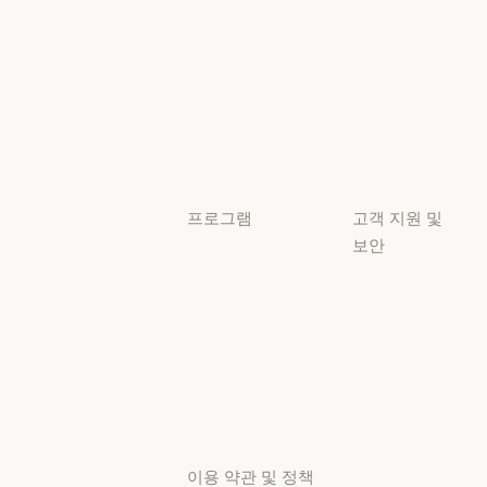
Claude 기반
준수
서비스 파트너
보안 및 규정 준
서비스 파트너
투명성
튜토리얼
투명성
튜토리얼
사용 사례
사용 사례
프로그램
고객 지원 및
보안
스타트업
가용성
스타트업
리서치 랩
가용성
서비스 상태
리서치 랩
서비스 상태
고객지원
센터
고객지원 센터
이용 약관 및 정책