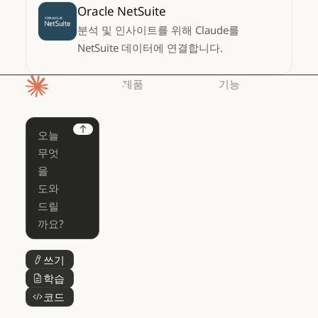
Oracle NetSuite
분석 및 인사이트를 위해 Claude를
NetSuite 데이터에 연결합니다.
제품
기능
홈페이지
Claude
Claude for
Chrome
Claude
Next
Claude Code
Claude for Ch
Claude for
Claude Code
Claude Code
Microsoft 365
for Enterprise
Claude for Mic
Skills
Claude Code for Enterprise
Claude Cowork
Skills
Claude Cowork
@Claude
쓰기
버튼 텍스트
@Claude
Claude 디자인
학습
버튼 텍스트
Claude 디자인
코드
버튼 텍스트
Claude Science