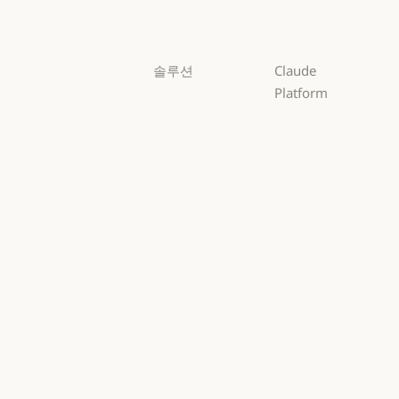
Haiku
솔루션
Claude
Platform
AI 에이전트
개요
AI 에이전트
코드 현대화
개요
개발자 문서
코드 현대화
코딩
개발자 문서
요금제
코딩
고객 지원
요금제
생태계
고객 지원
사이버 보안
생태계
마켓플레이스
사이버 보안
Enterprise
마켓플레이스
AWS의 Claude
Enterprise
금융 서비스
AWS의 Claude
Google Cloud
금융 서비스
정부
Google Cloud
Microsoft
정부
의료