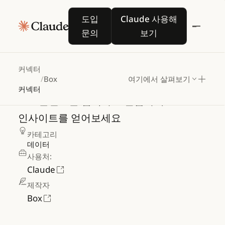
도입 문의
Claude 사용해 보기
도입
Claude 사용해
문의
보기
Box
커넥터
/
Box
여기에서 살펴보기
커넥터
Box
콘텐츠를
검색하고
열람하여
인사이트를
얻어보세요
카테고리
데이터
사용처:
Claude
제작자
Box