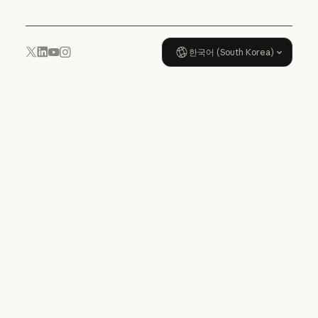
한국어 (South Korea)
YouTube
Instagram
x.com
LinkedIn