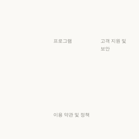
튜토리얼
투명성
튜토리얼
사용 사례
사용 사례
프로그램
고객 지원 및
보안
스타트업
가용성
스타트업
리서치 랩
가용성
서비스 상태
리서치 랩
서비스 상태
고객지원
센터
고객지원 센터
이용 약관 및 정책
개인정보 보호
선택