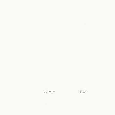
Foundry
의료
Microsoft Foun
고등교육
지역별 준수
고등교육
지역별 준수
초·중·고 교사
콘솔 로그인
초·중·고 교사
콘솔 로그인
법무
법무
생명과학
생명과학
비영리 단체
비영리 단체
소규모
비즈니스
소규모 비즈니스
리소스
회사
블로그
Anthropic
블로그
Anthropic
Claude 파트너
채용