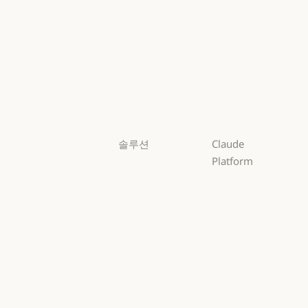
Fable
Opus
Opus
Sonnet
Sonnet
Haiku
Haiku
솔루션
Claude
Platform
AI 에이전트
개요
AI 에이전트
코드 현대화
개요
개발자 문서
코드 현대화
코딩
개발자 문서
요금제
코딩
고객 지원
요금제
생태계
고객 지원
사이버 보안
생태계
마켓플레이스
사이버 보안