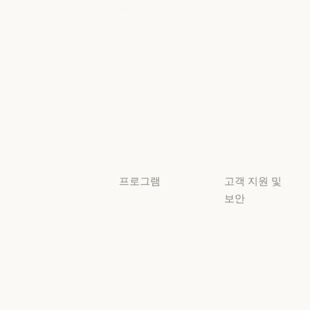
플러그인
정책
플러그인
책임 있는 확장 
Claude 기반
보안 및 규정
Claude 기반
준수
서비스 파트너
보안 및 규정 준
서비스 파트너
투명성
튜토리얼
투명성
튜토리얼
사용 사례
사용 사례
프로그램
고객 지원 및
보안
스타트업
가용성
스타트업
리서치 랩
가용성
서비스 상태
리서치 랩
서비스 상태
고객지원
센터