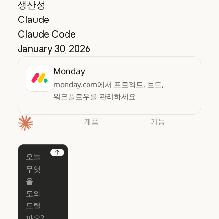
생산성
Claude
Claude Code
January 30, 2026
Monday
monday.com에서 프로젝트, 보드,
워크플로우를 관리하세요
제품
기능
홈페이지
Claude
Claude for
Chrome
Claude
Next
Claude Code
Claude for Ch
Claude for
Claude Code
Claude Code
Microsoft 365
for Enterprise
Claude for Mic
Skills
Claude Code for Enterprise
Claude Cowork