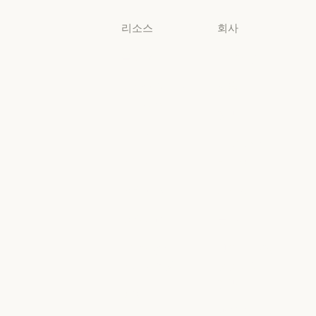
리소스
회사
블로그
Anthropic
블로그
Anthropic
Claude 파트너
채용
네트워크
채용
정책
Claude 파트너 네트워크
커뮤니티
정책
Economic
커뮤니티
커넥터
Futures
커넥터
Economic Futu
교육 과정
리서치
교육 과정
리서치
고객 사례
뉴스
고객 사례
뉴스
Anthropic
AI의 비약적
엔지니어링
성장에 대한
정책
Anthropic 엔지니어링
이벤트
AI의 비약적 성
책임 있는 확장
이벤트