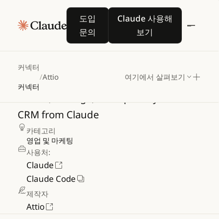
도입 문의
Claude 사용해 보기
도입
Claude 사용해
문의
보기
Attio
커넥터
/
Attio
여기에서 살펴보기
커넥터
Search,
manage,
and
update
your
Attio
CRM
from
Claude
카테고리
영업 및 마케팅
사용처:
Claude
Claude Code
제작자
Attio