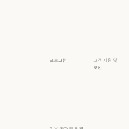
보안 및 규정
Claude 기반
준수
서비스 파트너
보안 및 규정 준
서비스 파트너
투명성
튜토리얼
투명성
튜토리얼
사용 사례
사용 사례
프로그램
고객 지원 및
보안
스타트업
가용성
스타트업
리서치 랩
가용성
서비스 상태
리서치 랩
서비스 상태
고객지원
센터
고객지원 센터
이용 약관 및 정책