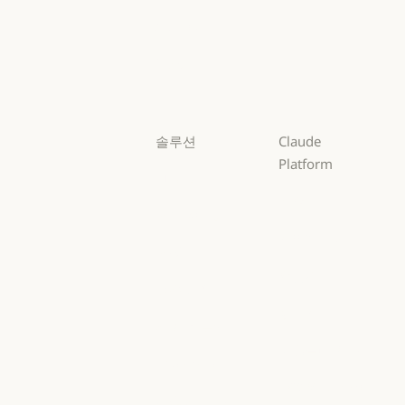
Opus
Sonnet
Sonnet
Haiku
Haiku
솔루션
Claude
Platform
AI 에이전트
개요
AI 에이전트
코드 현대화
개요
개발자 문서
코드 현대화
코딩
개발자 문서
요금제
코딩
고객 지원
요금제
생태계
고객 지원
사이버 보안
생태계
마켓플레이스
사이버 보안
Enterprise
마켓플레이스
AWS의 Claude
Enterprise
금융 서비스