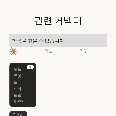
관련
커넥터
항목을 찾을 수 없습니다.
제품
기능
홈페이지
Claude
Claude for
Chrome
Claude
Next
Claude Code
Claude for Ch
Claude for
Claude Code
Claude Code
Microsoft 365
for Enterprise
Claude for Mic
Skills
Claude Code for Enterprise
Claude Cowork
Skills
Claude Cowork
@Claude
쓰기