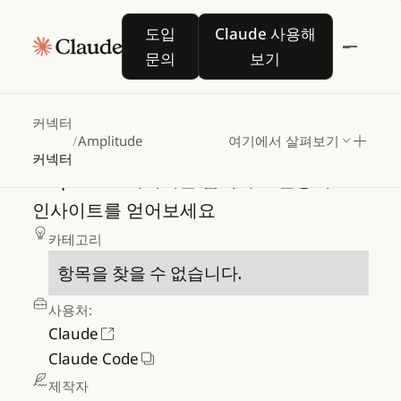
도입 문의
Claude 사용해 보기
도입
Claude 사용해
문의
보기
Amplitude
커넥터
/
Amplitude
여기에서 살펴보기
커넥터
Amplitude
데이터를
검색하고
활용해
인사이트를
얻어보세요
카테고리
항목을 찾을 수 없습니다.
사용처:
Claude
Claude Code
제작자