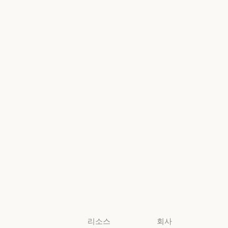
AWS의 Claude
Google Cloud
금융 서비스
정부
Google Cloud
Microsoft
정부
의료
Foundry
의료
Microsoft Foun
고등교육
지역별 준수
고등교육
지역별 준수
초·중·고 교사
콘솔 로그인
초·중·고 교사
콘솔 로그인
법무
법무
생명과학
생명과학
비영리 단체
비영리 단체
소규모
비즈니스
소규모 비즈니스
리소스
회사