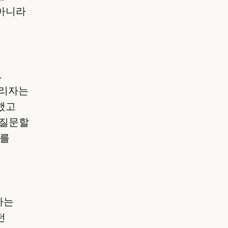
 아니라
L
관리자는
했고
 질문할
과를
하는
던