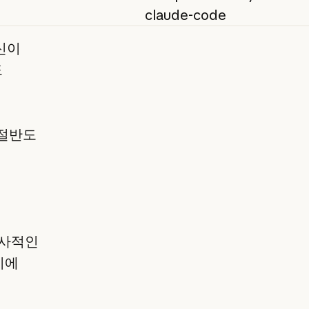
claude-code
자신이
도
 절반도
전사적인
시에