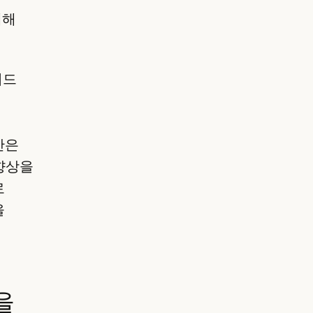
대해
리드
만은
 향상을
로
을
을