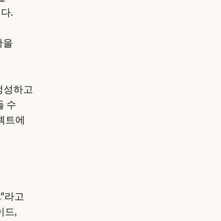
다.
확을
생성하고
들 수
로젝트에
."라고
이드,