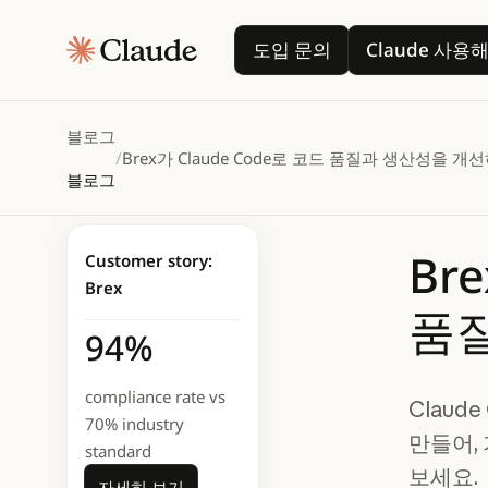
도입 문의
Cla
도입 문의
Claude 사용
블로그
/
Brex가 Claude Code로 코드 품질과 생산성을 개
블로그
Br
Customer story:
Brex
품
94%
compliance rate vs
Claud
70% industry
만들어,
standard
자세히 보기
보세요.
자세히 보기