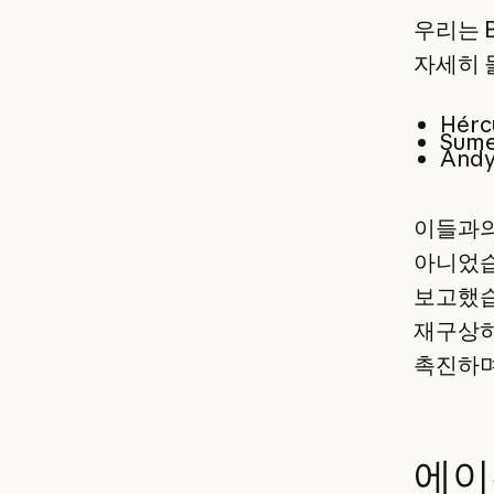
우리는 B
자세히 
Hér
Sum
And
이들과의
아니었습
보고했습
재구상하
촉진하며
에이전