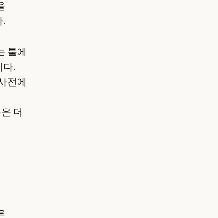
을
.
는 툴에
다.
 사전에
은 더
른