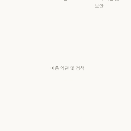
보안
스타트업
가용성
스타트업
리서치 랩
가용성
서비스 상태
리서치 랩
서비스 상태
고객지원
센터
고객지원 센터
이용 약관 및 정책
개인정보 보호
선택
개인정보처리방침
개인정보처리방침
책임 있는 보안
취약점 공개 정책
책임 있는 보안 취약점 공개 정책
서비스 이용약관: