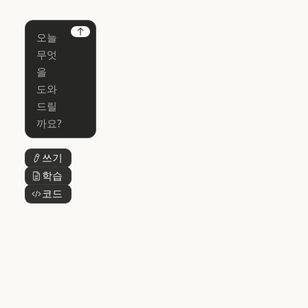
홈페이지
Claude
Claude for
Chrome
Claude
Next
Claude Code
Claude for Ch
Claude for
Claude Code
Claude Code
Microsoft 365
for Enterprise
Claude for Mic
Skills
Claude Code for Enterprise
Claude Cowork
Skills
Claude Cowork
@Claude
쓰기
버튼 텍스트
@Claude
Claude 디자인
학습
버튼 텍스트
Claude 디자인
코드
버튼 텍스트
Claude Science
Claude Science
Claude
Security
Claude Security
앱 다운로드
앱 다운로드
요금제