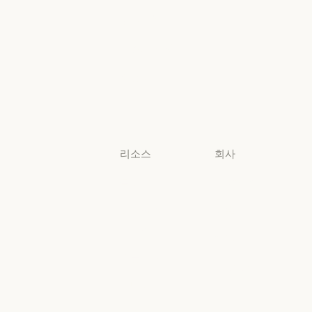
법무
생명과학
생명과학
비영리 단체
비영리 단체
소규모
비즈니스
소규모 비즈니스
리소스
회사
블로그
Anthropic
블로그
Anthropic
Claude 파트너
채용
네트워크
채용
정책
Claude 파트너 네트워크
커뮤니티
정책
Economic
커뮤니티
커넥터
Futures
커넥터
Economic Futu