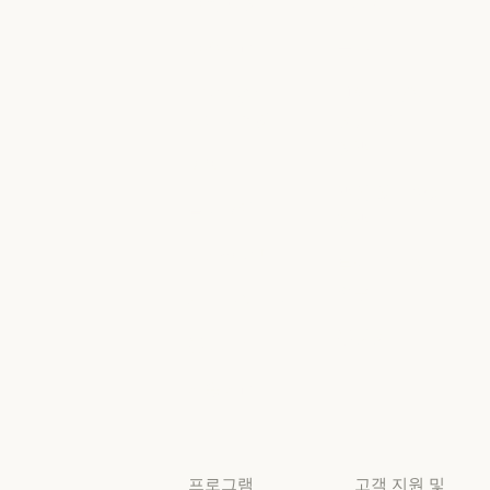
교육 과정
리서치
교육 과정
리서치
고객 사례
뉴스
고객 사례
뉴스
Anthropic
AI의 비약적
엔지니어링
성장에 대한
정책
Anthropic 엔지니어링
이벤트
AI의 비약적 성
책임 있는 확장
이벤트
플러그인
정책
플러그인
책임 있는 확장 
Claude 기반
보안 및 규정
Claude 기반
준수
서비스 파트너
보안 및 규정 준
서비스 파트너
투명성
튜토리얼
투명성
튜토리얼
사용 사례
사용 사례
프로그램
고객 지원 및