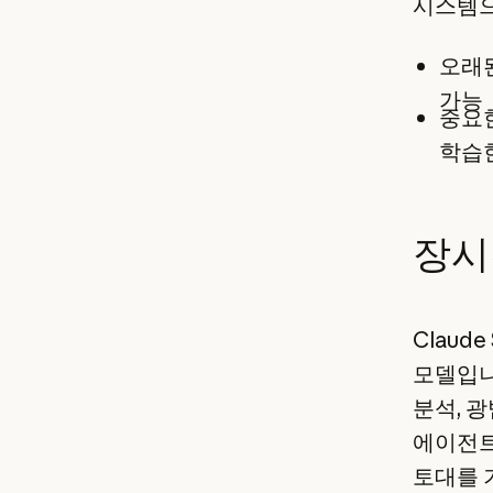
시스템으
오래된
가능
중요한
학습
장시
Claud
모델입니
분석, 
에이전트
토대를 