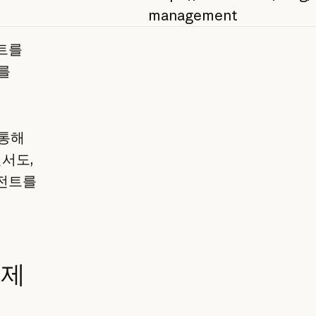
management
스트를
를
 통해
서도,
이전트를
실제