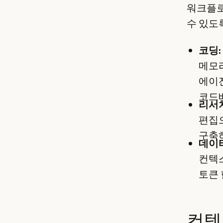
워크플로
수 있도
코딩:
메모
에이
코드
리서
편집으
구축
데이터
컨텍스
토큰 
컨텍