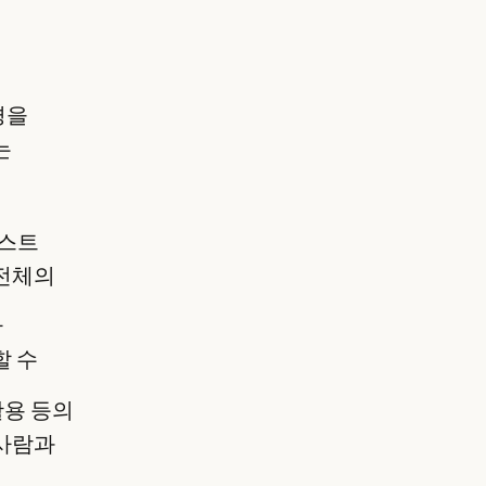
경을
는
테스트
 전체의
가
할 수
활용 등의
 사람과