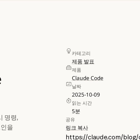
카테고리
제품 발표
제품
e
Claude Code
날짜
2025-10-09
읽는 시간
5
분
시 명령,
공유
그인을
링크 복사
https://claude.com/blog/