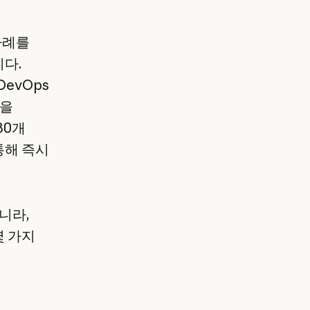
사례를
다.
DevOps
인을
80개
통해 즉시
니라,
몇 가지