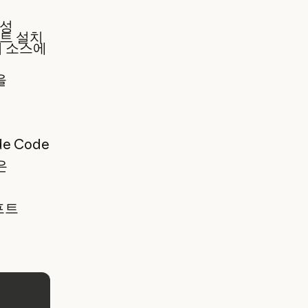
생성
전트 설치
터 소스에
을
e Code
은
프트