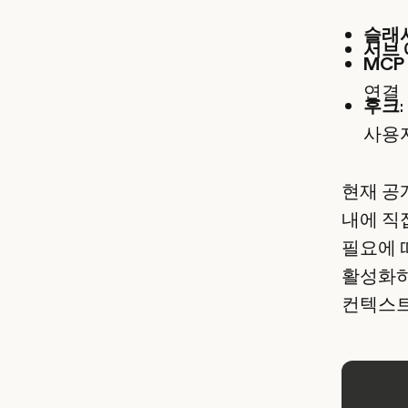
슬래
서브
MCP
연결
후크
사용
현재 공
내에 직
필요에 
활성화하
컨텍스트