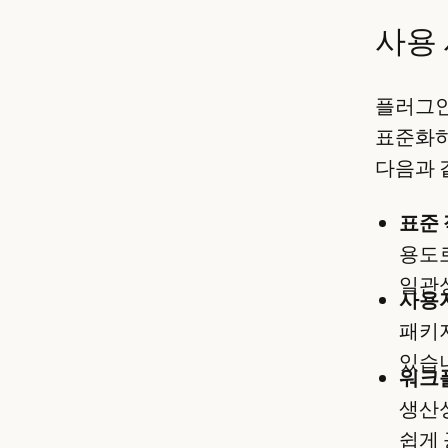
사용
플러그인
표준화하
다음과 
표준 
용도
일관성
사용
패키지
있습
워크
생산
쉽게 