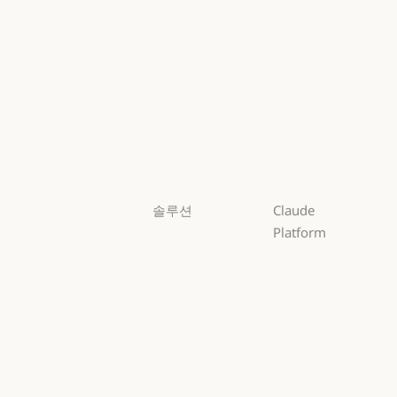
Mythos
Fable
Fable
Opus
Opus
Sonnet
Sonnet
Haiku
Haiku
솔루션
Claude
Platform
AI 에이전트
개요
AI 에이전트
코드 현대화
개요
개발자 문서
코드 현대화
코딩
개발자 문서
요금제
코딩
고객 지원
요금제
생태계
고객 지원
사이버 보안