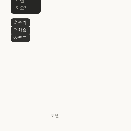
Skills
Claude Code for Enterprise
Claude Cowork
Skills
Claude Cowork
@Claude
쓰기
버튼 텍스트
@Claude
Claude 디자인
학습
버튼 텍스트
Claude 디자인
코드
버튼 텍스트
Claude Science
Claude Science
Claude
Security
Claude Security
앱 다운로드
앱 다운로드
요금제
요금제
로그인
로그인
모델
Mythos