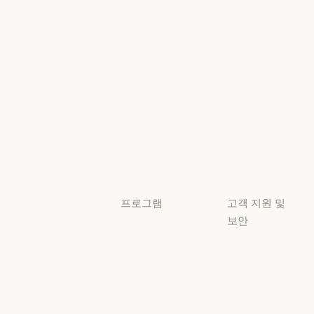
AI의 비약적 성
책임 있는 확장
이벤트
플러그인
정책
플러그인
책임 있는 확장 
Claude 기반
보안 및 규정
Claude 기반
준수
서비스 파트너
보안 및 규정 준
서비스 파트너
투명성
튜토리얼
투명성
튜토리얼
사용 사례
사용 사례
프로그램
고객 지원 및
보안
스타트업
가용성
스타트업
리서치 랩
가용성
서비스 상태
리서치 랩
서비스 상태
고객지원