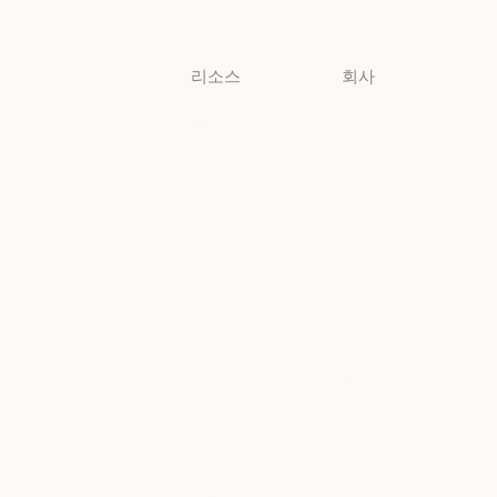
소규모 비즈니스
리소스
회사
블로그
Anthropic
블로그
Anthropic
Claude 파트너
채용
네트워크
채용
정책
Claude 파트너 네트워크
커뮤니티
정책
Economic
커뮤니티
커넥터
Futures
커넥터
Economic Futu
교육 과정
리서치
교육 과정
리서치
고객 사례
뉴스
고객 사례
뉴스
Anthropic
AI의 비약적
엔지니어링
성장에 대한
정책
Anthropic 엔지니어링
이벤트