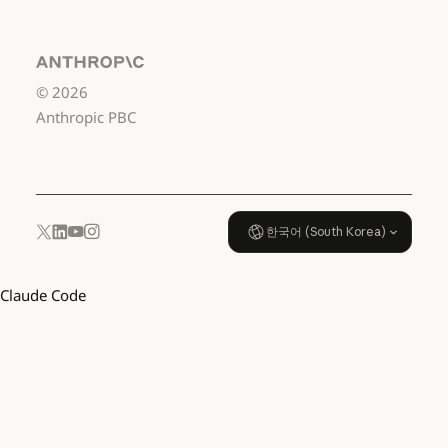
US K-12
서비스 이용약관: US K-12
데이터 처리 계약:
US K-12
Anthropic
©
2026
데이터 처리 계약: US K-12
사용 정책
Anthropic PBC
사용 정책
한국어 (South Korea)
YouTube
Instagram
x.com
LinkedIn
Claude Code