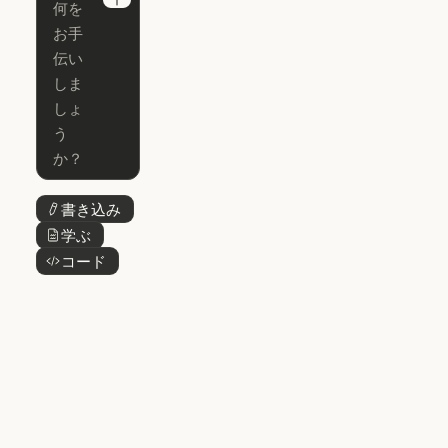
Chrome
Claude
Next
Claude Code
Claude for Ch
Claude for
Claude Code
Claude Code
Microsoft 365
for Enterprise
Claude for Mic
Skills
Claude Code for Enterprise
Claude Cowork
Skills
Claude Cowork
@Claude
@Claude
Claude Design
書き込み
ボタンテキスト
Claude Design
学ぶ
ボタンテキスト
Claude Science
コード
ボタンテキスト
Claude Science
Claude
Security
Claude Security
アプリをダウ
ンロード
アプリをダウンロード
料金プラン