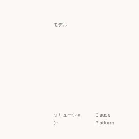
料金プラン
ログイン
ログイン
モデル
Mythos
Mythos
Fable
Fable
Opus
Opus
Sonnet
Sonnet
Haiku
Haiku
ソリューショ
Claude
ン
Platform
AI エージェン
概要