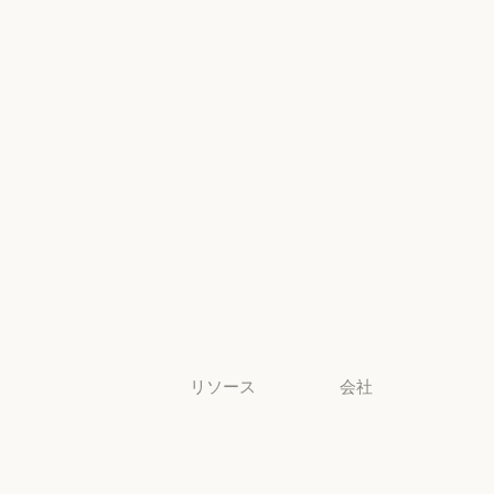
高等教育
コンソールロ
グイン
高等教育
幼稚園から高
コンソールログ
校までの教員
幼稚園から高校までの教員
法務
法務
ライフサイエ
ンス
ライフサイエンス
非営利団体
非営利団体
中小企業
中小企業
リソース
会社
ブログ
Anthropic
ブログ
Anthropic
Claude パート
採用情報