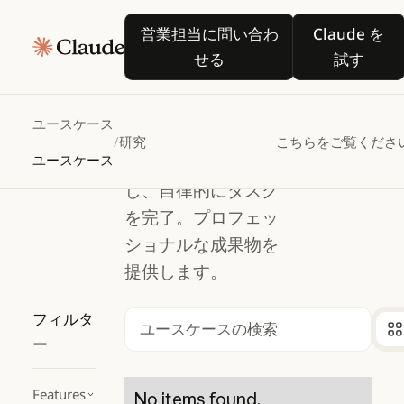
研究
営業担当に問い合わせる
Claude
研究
営業担当に問い合わ
Claude を
せる
試す
Claude Codeの真価
を日常業務に。
ユースケース
Coworkはローカル
/
研究
こちらをご覧くださ
ユースケース
ファイルにアクセス
し、自律的にタスク
を完了。プロフェッ
ショナルな成果物を
提供します。
フィルタ
検索
ー
Features
No items found.