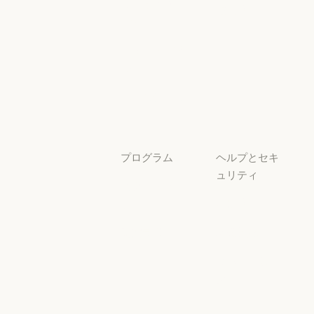
セキュリティと
サービスパー
透明性
トナー
透明性
サービスパートナー
チュートリア
ル
チュートリアル
ユースケース
ユースケース
プログラム
ヘルプとセキ
ュリティ
スタートアッ
プ
可用性
スタートアップ
可用性
研究ラボ
稼働状況
研究ラボ
稼働状況
サポートセン
ター
サポートセンタ