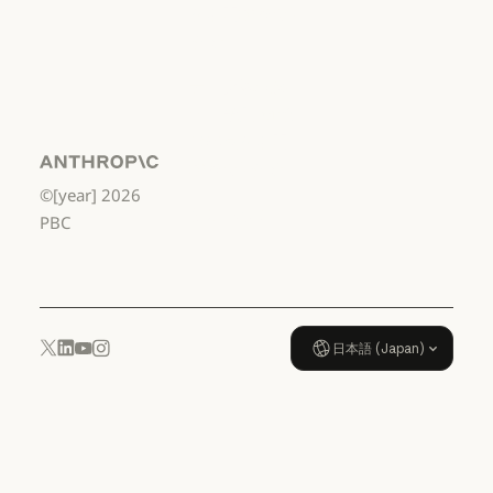
から高校3年生
まで
利用規約：米国 幼稚園年長から
データ処理契
約：米国 幼稚
園年長から高
校3年生まで
Anthropic
©[year]
2026
データ処理契約：米国 幼稚園年
使用ポリシー
PBC
使用ポリシー
日本語 (Japan)
YouTube
Instagram
x.com
LinkedIn