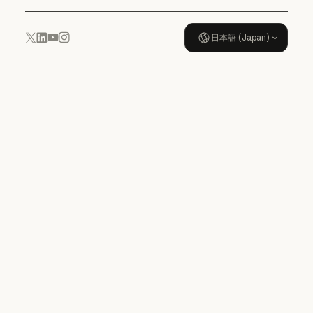
日本語 (Japan)
YouTube
Instagram
x.com
LinkedIn