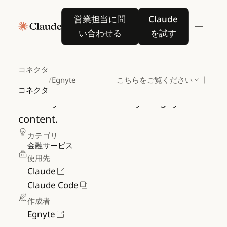
営業担当に問い合わせる
Claude を試す
営業担当に問
Claude
い合わせる
を試す
Egnyte
コネクタ
/
Egnyte
こちらをご覧ください
コネクタ
Securely
access
and
analyze
Egnyte
content.
カテゴリ
金融サービス
使用先
Claude
Claude Code
作成者
Egnyte