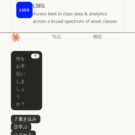
LSEG
Access best in class data & analytics
across a broad spectrum of asset classes
製品
機能
ホームページ
Claude
Claude for
Chrome
Claude
Next
Claude Code
Claude for Ch
Claude for
Claude Code
Claude Code
Microsoft 365
for Enterprise
Claude for Mic
Skills
Claude Code for Enterprise
Claude Cowork
Skills
Claude Cowork
@Claude
@Claude
Claude Design
書き込み
ボタンテキスト
Claude Design
学ぶ
ボタンテキスト
Claude Science
コード