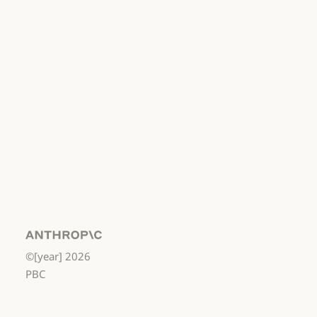
責任ある開示ポリシー
利用規約：商
用
利用規約：商用
利用規約：消
費者
利用規約：消費者
利用規約：米
国 幼稚園年長
から高校3年生
まで
利用規約：米国 幼稚園年長から
データ処理契
約：米国 幼稚
園年長から高
校3年生まで
Anthropic
©[year]
2026
データ処理契約：米国 幼稚園年
使用ポリシー
PBC
使用ポリシー