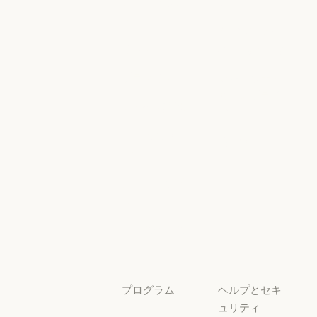
ンジニアリン
シー
グ
AI Exponent
Responsible
Anthropic のエンジニアリング
イベント
Scaling Policy
イベント
Responsible Sca
プラグイン
セキュリティ
とコンプライ
プラグイン
Claude を活用
アンス
Claude を活用
セキュリティと
サービスパー
透明性
トナー
透明性
サービスパートナー
チュートリア
ル
チュートリアル
ユースケース
ユースケース
プログラム
ヘルプとセキ
ュリティ