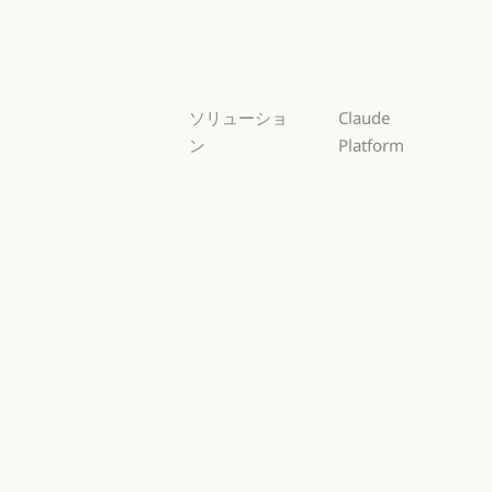
Sonnet
Haiku
Haiku
ソリューショ
Claude
ン
Platform
AI エージェン
概要
ト
概要
開発者向けド
AI エージェント
コードの最新
キュメント
化
開発者向けドキ
料金プラン
コードの最新化
コーディング
料金プラン
エコシステム
コーディング
カスタマーサ
エコシステム
Marketplace
ポート
Marketplace
カスタマーサポート
AWS 上の
サイバーセキ
Claude
ュリティ