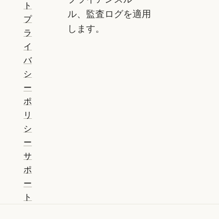
ト
ル、監査ログを適用
プ
します。
ラ
イ
バ
シ
ー
ポ
リ
シ
ー
サ
ポ
ー
ト