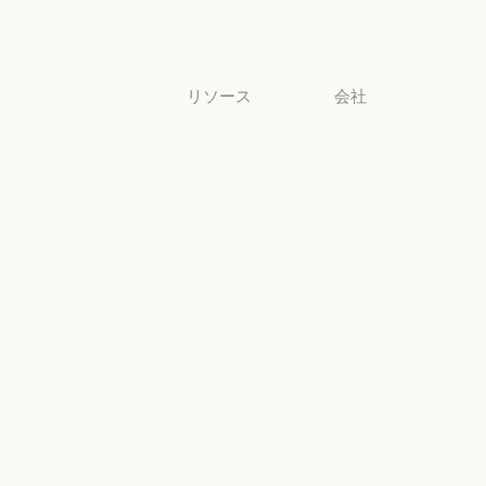
中小企業
中小企業
リソース
会社
ブログ
Anthropic
ブログ
Anthropic
Claude パート
採用情報
ナーネットワ
採用情報
ポリシー
ーク
ポリシー
Claude パートナーネットワー
Economic
コミュニティ
Futures
コミュニティ
コネクタ
Economic Futu
研究
コネクタ
コース
研究
ニュース
コース
お客様の事例
ニュース
AI Exponential
お客様の事例
Anthropic のエ
に関するポリ