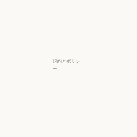
スタートアッ
プ
可用性
スタートアップ
可用性
研究ラボ
稼働状況
研究ラボ
稼働状況
サポートセン
ター
サポートセンタ
規約とポリシ
ー
プライバシー
設定
プライバシー
ポリシー
プライバシーポリシー
責任ある開示
ポリシー