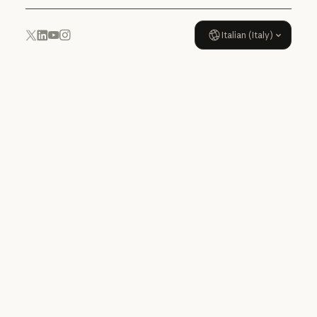
Italian (Italy)
YouTube
Instagram
x.com
LinkedIn