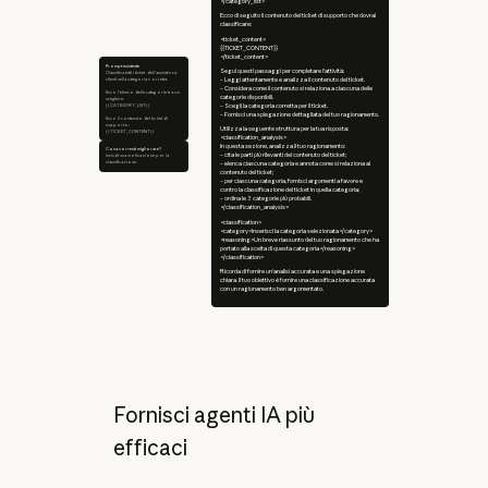
</category_list>
Ecco di seguito il contenuto del ticket di supporto che dovrai
classificare:
<ticket_content>
{{TICKET_CONTENT}}
</ticket_content>
Prompt esistente
Segui questi passaggi per completare l'attività:
Classifica tutti i ticket dell'assistenza
clienti nella categoria corretta.
– Leggi attentamente e analizza il contenuto del ticket.
– Considera come il contenuto si relaziona a ciascuna delle
Ecco l'elenco delle categorie tra cui
categorie disponibili.
scegliere:
{{CATEGORY_LIST}}
– Scegli la categoria corretta per il ticket.
– Fornisci una spiegazione dettagliata del tuo ragionamento.
Ecco il contenuto del ticket di
supporto:
Utilizza la seguente struttura per la tua risposta:
{{TICKET_CONTENT}}
<classification_analysis>
In questa sezione, analizza il tuo ragionamento:
Cosa vorresti migliorare?
– cita le parti più rilevanti del contenuto del ticket;
Includi una motivazione per la
classificazione.
– elenca ciascuna categoria e annota come si relaziona al
contenuto del ticket;
– per ciascuna categoria, fornisci argomenti a favore e
contro la classificazione del ticket in quella categoria;
– ordina le 3 categorie più probabili.
</classification_analysis>
<classification>
<category>Inserisci la categoria selezionata</category>
<reasoning>Un breve riassunto del tuo ragionamento che ha
portato alla scelta di questa categoria</reasoning>
</classification>
Ricorda di fornire un'analisi accurata e una spiegazione
chiara. Il tuo obiettivo è fornire una classificazione accurata
con un ragionamento ben argomentato.
Fornisci agenti IA più
efficaci