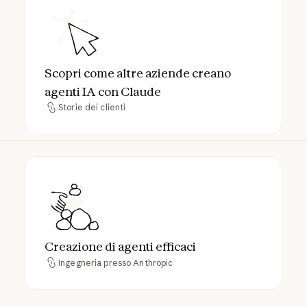
Scopri come altre aziende creano agenti I
Scopri come altre aziende creano
agenti IA con Claude
Storie dei clienti
Storie dei clienti
Creazione di agenti efficaci
Creazione di agenti efficaci
Ingegneria presso Anthropic
Ingegneria presso Anthropic