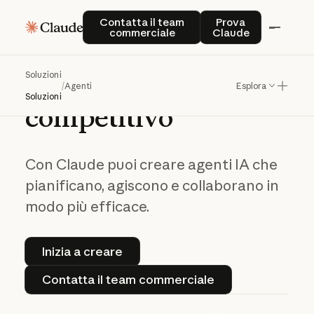
Contatta il team commerciale
Prova Claude
Contatta il team
Prova
commerciale
Claude
Trasforma gli agenti
Soluzioni
IA nel
tuo vantaggio
/
Agenti
Esplora
Soluzioni
competitivo
Con Claude puoi creare agenti IA che
pianificano, agiscono e collaborano in
modo più efficace.
Inizia a creare
Inizia a creare
Contatta il team commerciale
Contatta il team commerciale