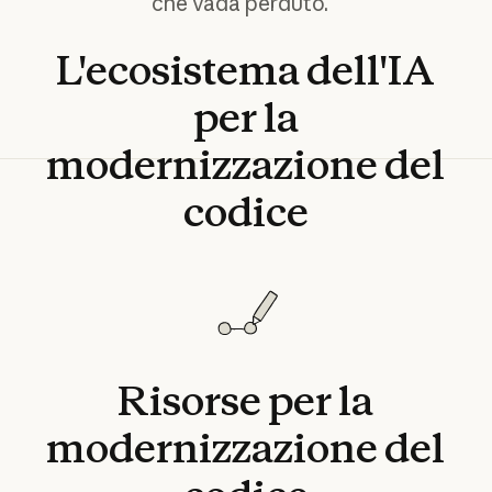
che vada perduto.
L'ecosistema
dell'IA
per
la
modernizzazione
del
codice
Risorse
per
la
modernizzazione
del