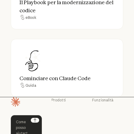
Il Playbook per la modernizzazione del
codice
eBook
eBook
Cominciare con Claude Code
Cominciare con Claude Code
Guida
Guida
Prodotti
Funzionalità
Pagina iniziale
Claude
Claude for
Chrome
Claude
Claude Code
Claude for Ch
Next
Claude for
Claude Code
Claude Code per
Microsoft 365