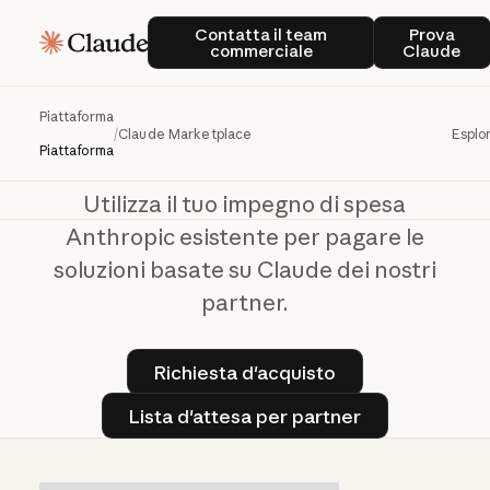
Contatta il team commerciale
Prova 
Contatta il team
Prova
commerciale
Claude
Claude
Marketplace
Piattaforma
/
Claude Marketplace
Esplo
Piattaforma
Utilizza il tuo impegno di spesa
Anthropic esistente per pagare le
soluzioni basate su Claude dei nostri
partner.
Richiesta d'acquisto
Richiesta d'acquisto
Lista d'attesa per partner
Lista d'attesa per partner