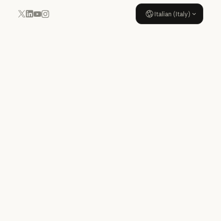
Italian (Italy)
YouTube
Instagram
x.com
LinkedIn