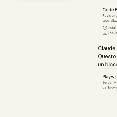
Code 
Revisione
specializz
sull'affid
Instal
255,2
Claude
Questo è
un blocc
Playwr
Server MC
del brows
a Claude 
acquisire
automatizz