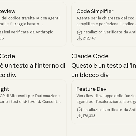
Review
Code Simplifier
 del codice tramite IA con agenti
Agente per la chiarezza del codi
ati e filtraggio basato
semplifica e perfeziona il codice
abilità per le pull request.
modificato di recente, preserva
lazioni verificate da Anthropic
Installazioni verificate da An
funzionalità e coerenza.
08
212,147
 Code
Claude Code
 un testo all'interno di
Questo è un testo all'i
o div.
un blocco div.
ight
Feature Dev
P di Microsoft per l'automazione
Workflow di sviluppo delle funzio
er e i test end-to-end. Consente
agenti per l'esplorazione, la pro
di interagire con le pagine web,
e la revisione
Installazioni verificate da An
 screenshot, compilare moduli e
176,303
are i flussi di lavoro di testing.