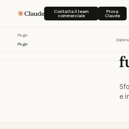
Contatta il team commerciale
Prova C
Contatta il team
Prova
commerciale
Claude
Plugin
Esplora
Plugin
f
Sfo
e i