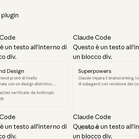
i plugin
 Code
Claude Code
 un testo all'interno di
Questo è un testo all'i
o div.
un blocco div.
nd Design
Superpowers
tend pronti di livello
Claude impara il brainstorming, lo
nale con un design distintivo.
di subagenti con revisione del cod
dice di alta qualità che evita
debugging, il TDD e la creazione d
lazioni verificate da Anthropic
 generica tipica dell'IA.
tramite Superpowers.
08
 Code
Claude Code
 un testo all'interno di
Questo è un testo all'i
476,245
o div.
un blocco div.