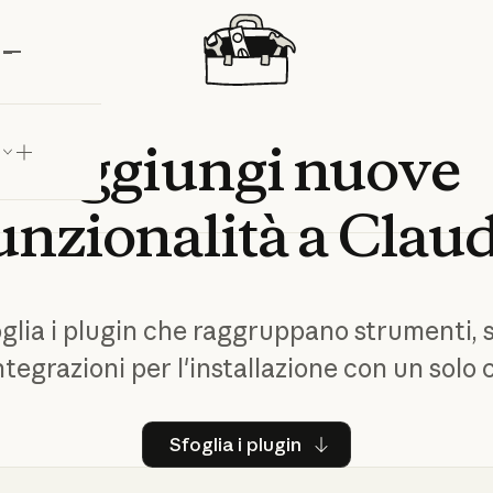
laude
Aggiungi
nuove
unzionalità
a
Clau
glia i plugin che raggruppano strumenti, s
ntegrazioni per l'installazione con un solo c
Sfoglia i plugin
Sfoglia i plugin