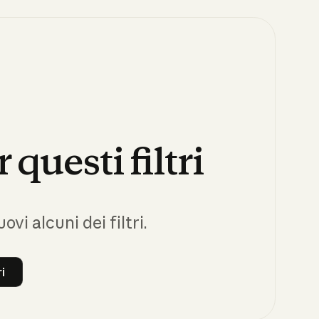
r
questi
filtri
vi alcuni dei filtri.
ri
tti i filtri