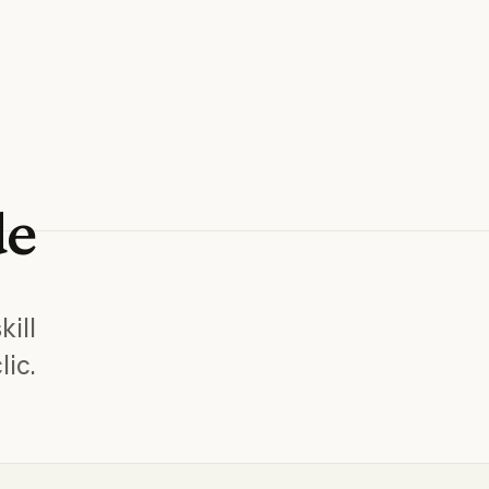
de
kill
lic.