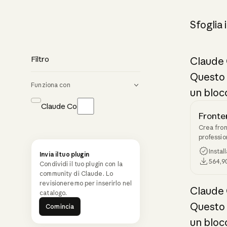
Sfoglia 
Filtro
Claude
Questo è
Funziona con
un blocc
Claude Code
Fronte
Crea fron
professio
Genera co
Instal
Invia il tuo plugin
l'estetica
564,9
Condividi il tuo plugin con la
community di Claude. Lo
revisioneremo per inserirlo nel
Claude
catalogo.
Comincia
Questo è
Comincia
un blocc