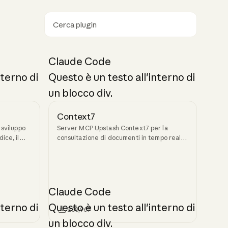
Ricerca
Claude Code
nterno di
Questo è un testo all'interno di
un blocco div.
Context7
 sviluppo
Server MCP Upstash Context7 per la
ice, il
consultazione di documenti in tempo reale.
i skill
Estrai documentazione specifica per
versione ed esempi di codice dai
repository sorgente nel contesto dell'LLM.
Claude Code
nterno di
Questo è un testo all'interno di
268,967
un blocco div.