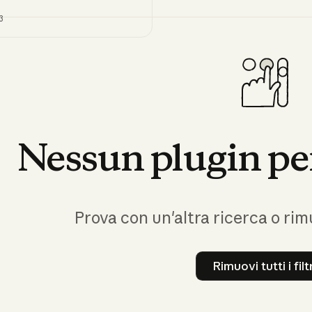
3
Nessun
plugin
pe
Prova con un'altra ricerca o rimuo
Rimuovi tutti i filt
Rimuovi tu