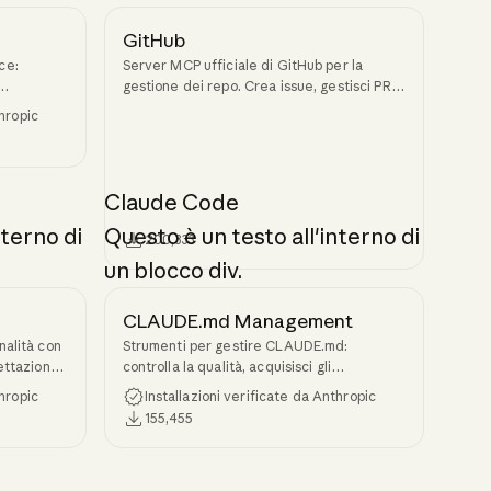
GitHub
ce:
Server MCP ufficiale di GitHub per la
gestione dei repo. Crea issue, gestisci PR,
ndone
esamina il codice, cerca nei repo e accedi
thropic
all'API di GitHub da Claude Code.
Claude Code
nterno di
Questo è un testo all'interno di
200,333
un blocco div.
CLAUDE.md Management
nalità con
Strumenti per gestire CLAUDE.md:
gettazione
controlla la qualità, acquisisci gli
apprendimenti e tieni aggiornata la
thropic
Installazioni verificate da Anthropic
memoria del progetto.
155,455