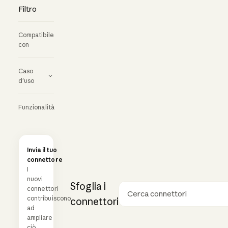
Filtro
Compatibile
con
Caso
d'uso
Funzionalità
Invia il tuo
connettore
I
nuovi
Sfoglia i
connettori
contribuiscono
Ricerca
connettori
ad
ampliare
ciò