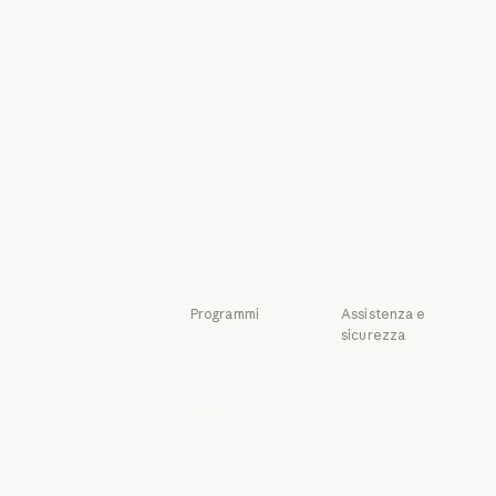
Eventi
Responsible
scaling policy
Eventi
Plugin
Responsible sca
Sicurezza e
Plugin
Basato su Claude
conformità
Basato su Claude
Sicurezza e con
Partner di
Trasparenza
servizio
Trasparenza
Partner di servizio
Tutorial
Tutorial
Casi d'uso
Casi d'uso
Programmi
Assistenza e
sicurezza
Startup
Disponibilità
Startup
Laboratori di
Disponibilità
ricerca
Stato del servizio
Laboratori di ricerca
Stato del serviz
Centro
assistenza