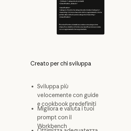
– Ordina le 3 categorie più probabili.
</classification_analysis>
<classification>
<category>Inserisci la categoria selezionata</category>
<reasoning>Un breve riassunto del tuo ragionamento che ha
portato alla scelta di questa categoria</reasoning>
</classification>
Ricorda di fornire un'analisi accurata e una spiegazione
chiara. Il tuo obiettivo è fornire una classificazione accurata
con un ragionamento ben argomentato.
Creato per chi sviluppa
Sviluppa più
velocemente con guide
e cookbook predefiniti
Migliora e valuta i tuoi
prompt con il
Workbench
Ottimizza adeguatezza