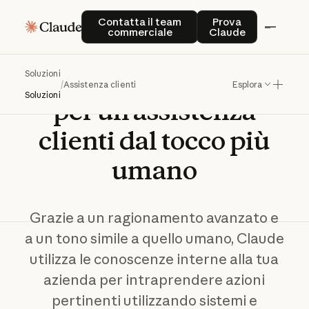
Contatta il team commerciale
Prova Claude
Contatta il team
Prova
commerciale
Claude
Crea
con
l'IA
agenti
Soluzioni
/
Assistenza clienti
Esplora
Soluzioni
per
un'assistenza
clienti
dal
tocco
più
umano
Grazie a un ragionamento avanzato e
a un tono simile a quello umano, Claude
utilizza le conoscenze interne alla tua
azienda per intraprendere azioni
pertinenti utilizzando sistemi e