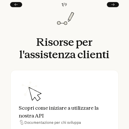
1
/
9
Precedente
Next
Risorse
per
l'assistenza
clienti
Scopri come iniziare a utilizzare la nostra A
Scopri come iniziare a utilizzare la
nostra API
Documentazione per chi sviluppa
Documentazione per chi sviluppa