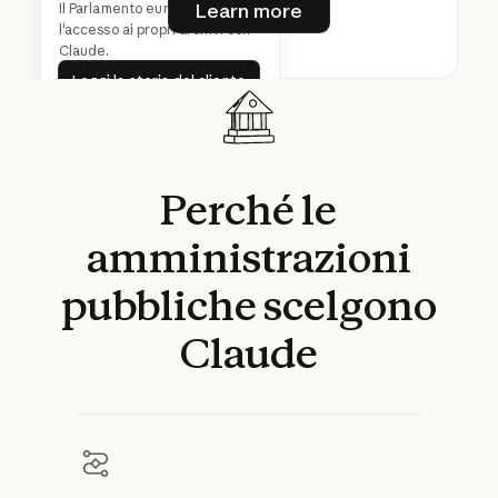
Learn more
Il Parlamento europeo amplia
Riproduci video
l'accesso ai propri archivi con
Claude.
Leggi la storia del cliente
Leggi la storia del cliente
Perché
le
amministrazioni
pubbliche
scelgono
Claude