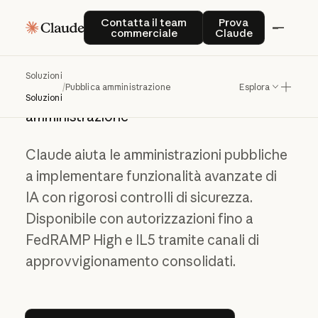
Contatta il team commerciale
Prova Claude
Contatta il team
Prova
IA responsabile che
commerciale
Claude
soddisfa le
esigenze della
Soluzioni
/
Pubblica amministrazione
Esplora
pubblica
Soluzioni
amministrazione
Claude aiuta le amministrazioni pubbliche
a implementare funzionalità avanzate di
IA con rigorosi controlli di sicurezza.
Disponibile con autorizzazioni fino a
FedRAMP High e IL5 tramite canali di
approvvigionamento consolidati.
Contatta il team commerciale