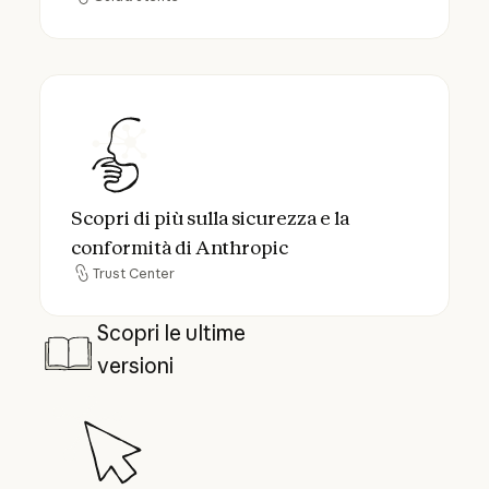
Guida utente
Scopri di più sulla sicurezza e la conformit
Scopri di più sulla sicurezza e la
conformità di Anthropic
Trust Center
Trust Center
Scopri le ultime
versioni
Il Lawrence Livermore National Laboratory ampl