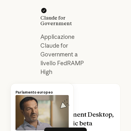
Claude for
Government
Applicazione
Claude for
Government a
livello FedRAMP
High
Parlamento europeo
Claude for Government Desktop,
now in public beta
Learn more