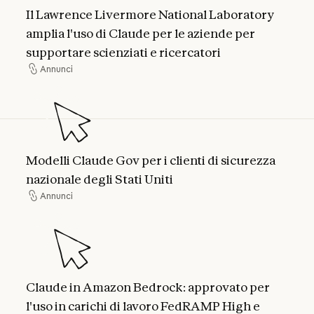
Il Lawrence Livermore National Laboratory
amplia l'uso di Claude per le aziende per
supportare scienziati e ricercatori
Annunci
Annunci
Modelli Claude Gov per i clienti di sicurezza na
Modelli Claude Gov per i clienti di sicurezza
nazionale degli Stati Uniti
Annunci
Annunci
Claude in Amazon Bedrock: approvato per l'us
Claude in Amazon Bedrock: approvato per
l'uso in carichi di lavoro FedRAMP High e