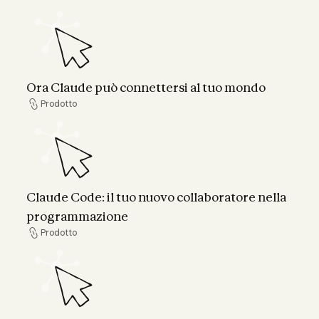
Ora Claude può connettersi al tuo mondo
Ora Claude può connettersi al tuo mondo
Prodotto
Prodotto
Claude Code: il tuo nuovo collaboratore nel
Claude Code: il tuo nuovo collaboratore nella
programmazione
Prodotto
Prodotto
Claude porta la ricerca verso nuovi orizzonti