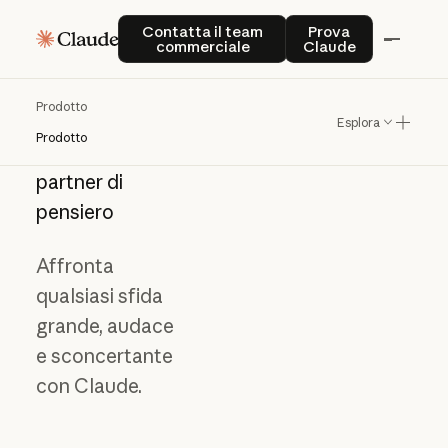
Contatta il team commerciale
Prova Claude
Contatta il team
Prova
commerciale
Claude
Prodotto
Esplora
Prodotto
Scopri
il
tuo
partner
di
pensiero
Affronta
qualsiasi sfida
grande, audace
e sconcertante
con Claude.