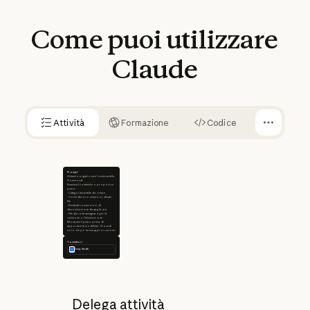
Come
puoi
utilizzare
Claude
Attività
Formazione
Codice
Prompt
Aiutami a organizzare la mia cartella
Download.
Esamina il contenuto e proponi un
piano:
- Categorie/cartelle da creare
- Come devono essere ordinati i
file
- Eventuali convenzioni di
denominazione da applicare
- File da contrassegnare per la
revisione o l'eliminazione
Mostrami il piano prima di
apportare le modifiche. Procedi
solo dopo la mia approvazione.
Connettori
Amplitude
Delega attività