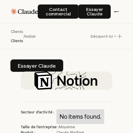
Notion
crée
des
Contact commercial
Essayer Claude
Contact
Essayer
commercial
Claude
espaces
de
travail
plus
intelligents
avec
Clients
/
Notion
Découvrir ici
Claude
Clients
Essayer Claude
Essayer Claude
Secteur d'activité :
No items found.
Taille de l'entreprise :
Moyenne
Produit :
Claude Platform