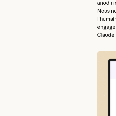
anodin 
Nous no
l'humain
engagem
Claude 