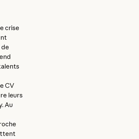
e crise
ent
 de
rend
talents
le CV
re leurs
y. Au
proche
ettent