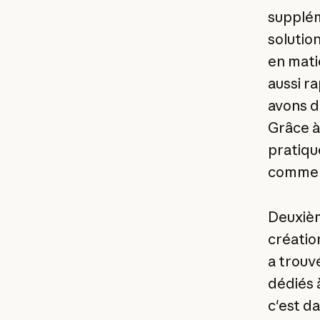
supplém
solutio
en mati
aussi ra
avons d
Grâce à
pratiqu
comme c
Deuxièm
création
a trouv
dédiés à
c'est da