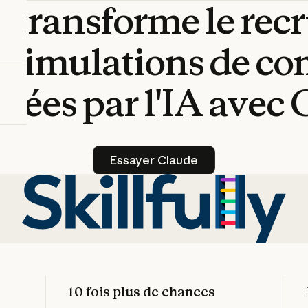
y
transforme
le
rec
s
simulations
de
co
isées
par
l'IA
avec
Essayer Claude
Essayer Claude
10 fois plus de chances