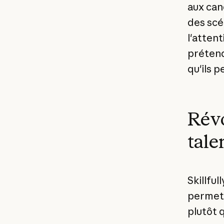
aux can
des scé
l'atten
prétend
qu'ils 
Révo
tale
Skillful
permett
plutôt 