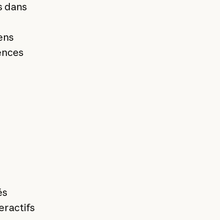
s dans
ens
ences
és
eractifs