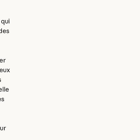
 qui
des
er
deux
s
lle
es
ur