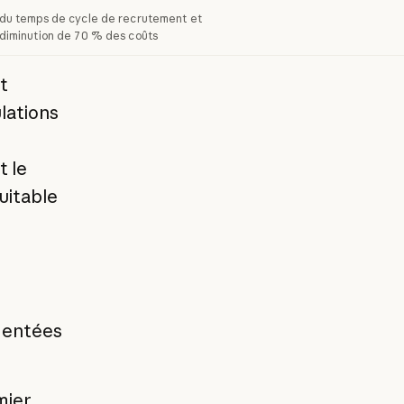
du temps de cycle de recrutement et
diminution de 70 % des coûts
t
lations
t le
uitable
mentées
mier