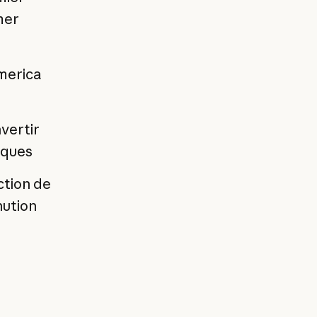
mer
merica
vertir
iques
ction de
nution