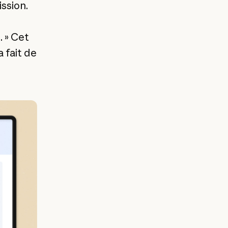
ssion.
. » Cet
 fait de