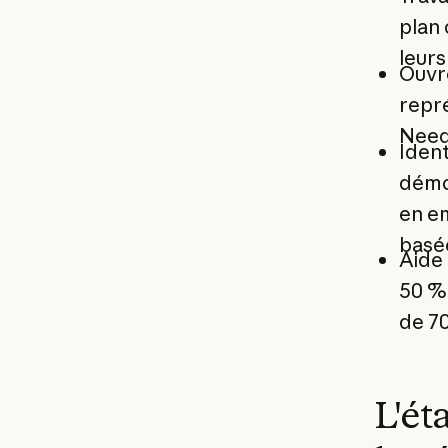
plan
leur
Ouvre
repr
Need
Ident
démon
en e
basée
Aide 
50 %
de 7
L'ét