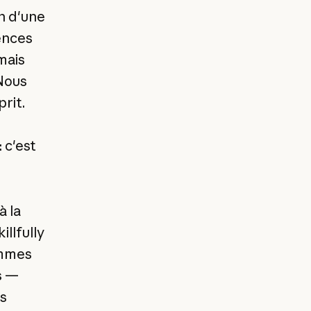
n d'une
ences
mais
 Nous
rit.
 c'est
à la
llfully
ommes
és —
as