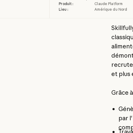
Produit :
Claude Platform
Lieu :
Amérique du Nord
Skillfu
classiq
aliment
démontr
recrute
et plus
Grâce à 
Génè
par l
comp
Trava