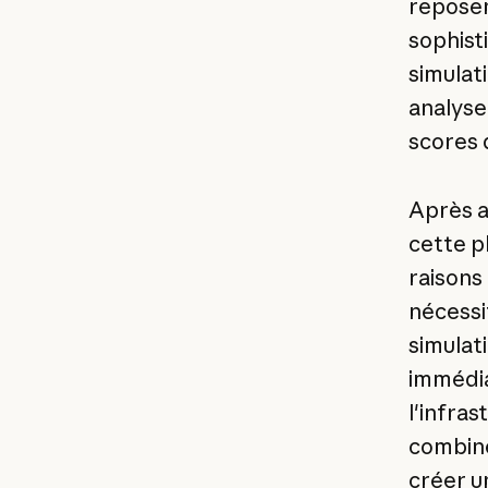
reposen
sophist
simulat
analyse
scores 
Après a
cette p
raisons
nécessi
simulat
immédia
l'infras
combine
créer u