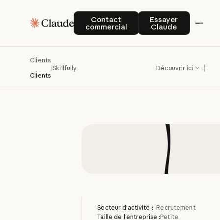
Skillfull
Contact commercial
Essayer Claude
Contact
Essayer
commercial
Claude
grâce
à
de
Clients
optim
/
Skillfully
Découvrir ici
Clients
Secteur d'activité :
Recrutement
Taille de l'entreprise :
Petite