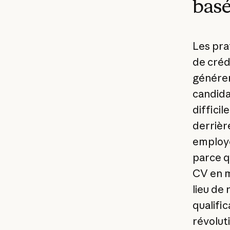
basé
Les pra
de créd
générer
candida
difficil
derrière
employe
parce qu
CV en m
lieu de
qualifi
révolut