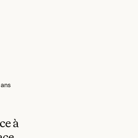
dans
ce à
ace