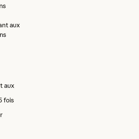
ns
ant aux
ins
t aux
 fois
r