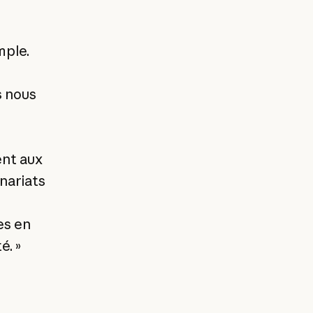
mple.
s nous
ent aux
nariats
es en
é. »