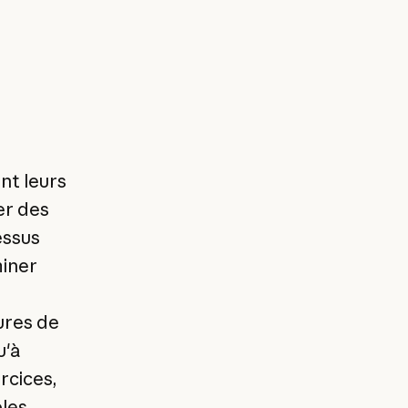
nt leurs
er des
essus
miner
ures de
u'à
rcices,
bles