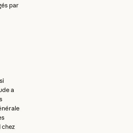
gés par
si
ude a
s
générale
es
l chez