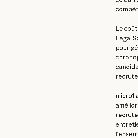
compét
Le coût
Legal S
pour gé
chronop
candida
recrute
micro1 
amélior
recrute
entreti
l'ensem