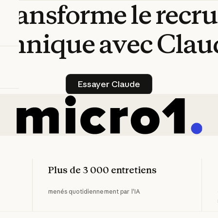
transforme
le
recr
echnique
avec
Clau
Essayer Claude
Essayer Claude
Plus de 3 000 entretiens
menés quotidiennement par l'IA