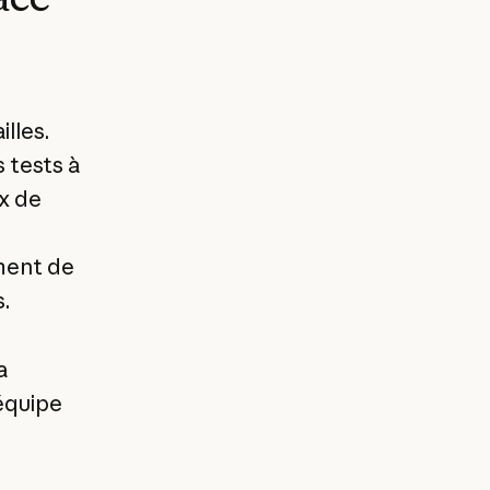
lles.
s tests à
ux de
ement de
.
a
 équipe