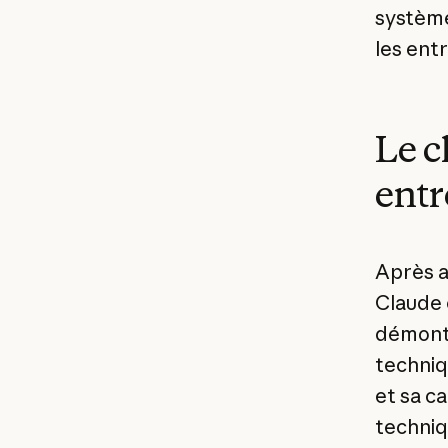
système
les ent
Le c
entr
Après a
Claude 
démont
techniq
et sa c
techniq