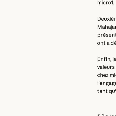
micro1.
Deuxièm
Mahajan
présent
ont aid
Enfin, 
valeurs
chez mi
l'engag
tant qu