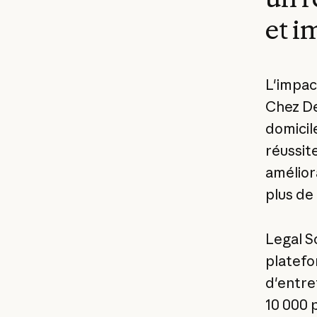
et i
L'impac
Chez Dee
domicil
réussit
amélior
plus de
Legal S
platefo
d'entre
10 000 