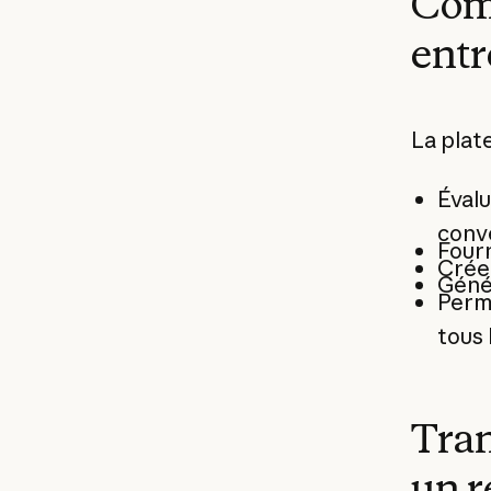
Com
entr
La plat
Évalu
conv
Fourn
Créer
Géné
Perme
tous 
Tran
un r