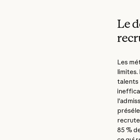
Le d
recr
Les mét
limites
talents
ineffic
l'admiss
préséle
recruteu
85 % de
ce qui 