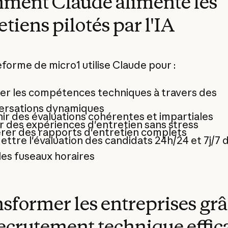
ment Claude alimente les
etiens pilotés par l'IA
eforme de micro1 utilise Claude pour :
er les compétences techniques à travers des
ersations dynamiques
ir des évaluations cohérentes et impartiales
 des expériences d'entretien sans stress
rer des rapports d'entretien complets
ttre l'évaluation des candidats 24h/24 et 7j/7 
les fuseaux horaires
sformer les entreprises grâ
ecrutement technique effic