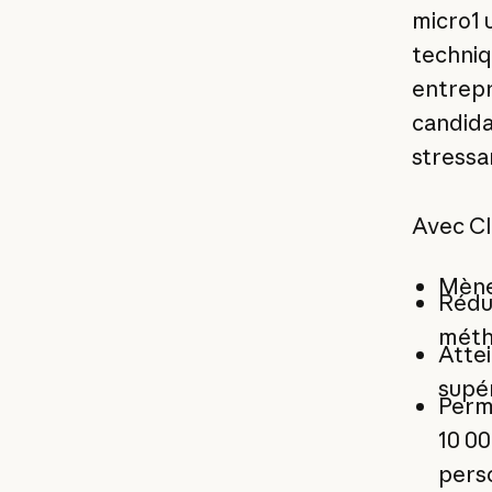
micro1 
techniqu
entrepr
candida
stressa
Avec Cl
Mène 
Rédui
méth
Attei
supé
Perm
10 0
pers