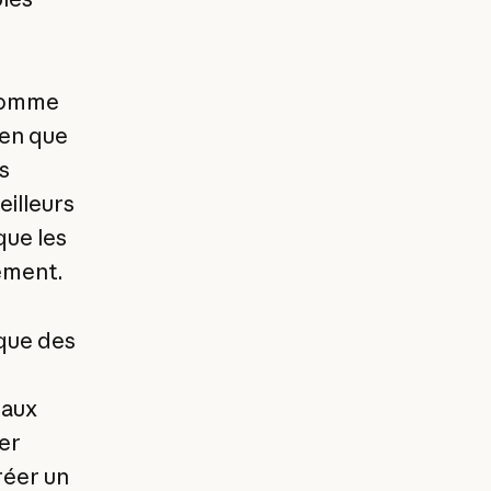
 comme
ien que
s
eilleurs
que les
ement.
 que des
 aux
er
réer un