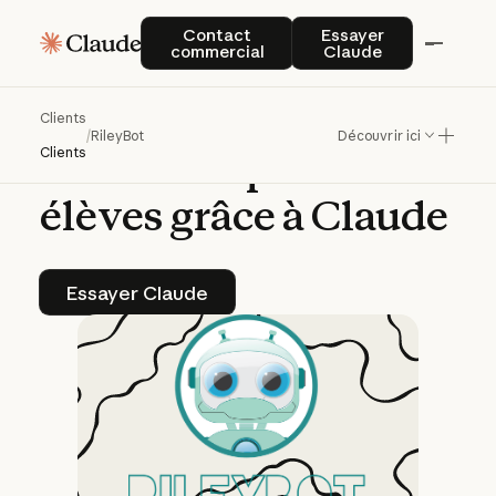
RileyBot
crée
des
Contact commercial
Essayer Claude
Contact
Essayer
commercial
Claude
expériences
d'apprentissage
IA
Clients
/
RileyBot
Découvrir ici
sécurisées
pour
les
Clients
élèves
grâce
à
Claude
Essayer Claude
Essayer Claude