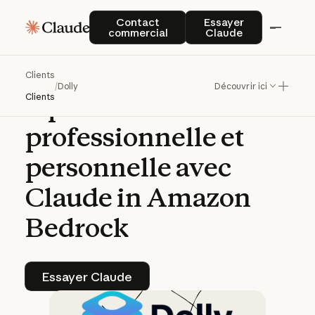
Dolly
aide
les
Contact commercial
Essayer Claude
Contact
Essayer
commercial
Claude
enseignants
à
retrouver
un
Clients
/
Dolly
Découvrir ici
équilibre
entre
vie
Clients
professionnelle
et
personnelle
avec
Claude
in
Amazon
Bedrock
Essayer Claude
Essayer Claude