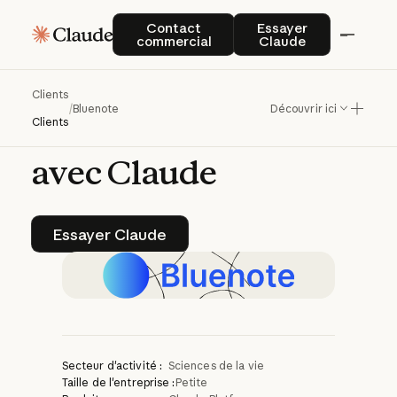
Bluenote
alimente
Contact commercial
Essayer Claude
Contact
Essayer
commercial
Claude
des
agents
intelligents
pour
les
Clients
/
Bluenote
Découvrir ici
sciences
de
la
vie
Clients
avec
Claude
Essayer Claude
Essayer Claude
Secteur d'activité :
Sciences de la vie
Taille de l'entreprise :
Petite