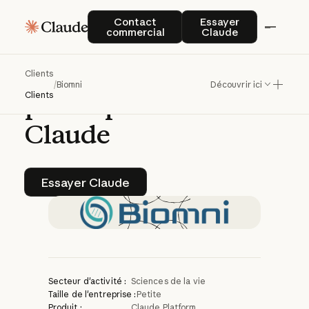
Biomni
rend
les
Contact commercial
Essayer Claude
Contact
Essayer
commercial
Claude
découvertes
biomédicales
100
fois
Clients
/
Biomni
Découvrir ici
plus
rapides
avec
Clients
Claude
Essayer Claude
Essayer Claude
Secteur d'activité :
Sciences de la vie
Taille de l'entreprise :
Petite
Produit :
Claude Platform