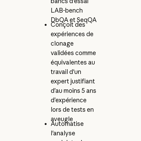
bancs d'essai
LAB-bench
DbQA et SeqQA
Conçoit des
expériences de
clonage
validées comme
équivalentes au
travail d'un
expert justifiant
d’au moins 5 ans
d’expérience
lors de tests en
aveugle
Automatise
l'analyse