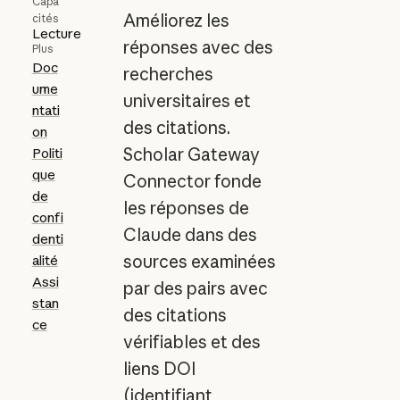
Capa
Améliorez les
cités
Lecture
réponses avec des
Plus
Doc
recherches
ume
universitaires et
ntati
des citations.
on
Scholar Gateway
Politi
que
Connector fonde
de
les réponses de
confi
Claude dans des
denti
sources examinées
alité
Assi
par des pairs avec
stan
des citations
ce
vérifiables et des
liens DOI
(identifiant