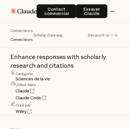
Contact commercial
Essayer Claude
Contact
Essayer
commercial
Claude
Connecteurs
Scholar
Gateway
/
Scholar Gateway
Découvrir ici
Connecteurs
Enhance
responses
with
scholarly
research
and
citations
Catégorie
Sciences de la vie
Utilisé dans
Claude
Claude Code
Créé par
Wiley