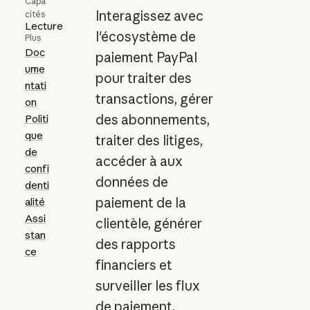
Capa
Interagissez avec
cités
Lecture
l'écosystème de
Plus
Doc
paiement PayPal
ume
pour traiter des
ntati
transactions, gérer
on
des abonnements,
Politi
que
traiter des litiges,
de
accéder à aux
confi
données de
denti
paiement de la
alité
Assi
clientèle, générer
stan
des rapports
ce
financiers et
surveiller les flux
de paiement.