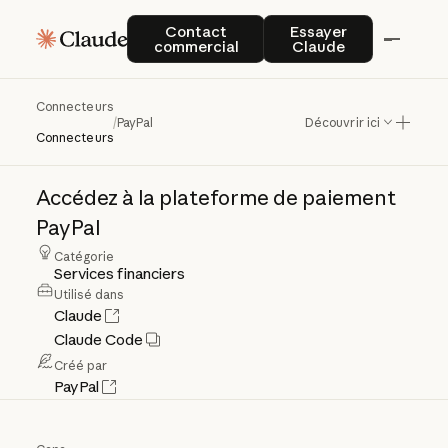
Contact commercial
Essayer Claude
Contact
Essayer
commercial
Claude
Connecteurs
PayPal
/
PayPal
Découvrir ici
Connecteurs
Accédez
à
la
plateforme
de
paiement
PayPal
Catégorie
Services financiers
Utilisé dans
Claude
Claude Code
Créé par
PayPal