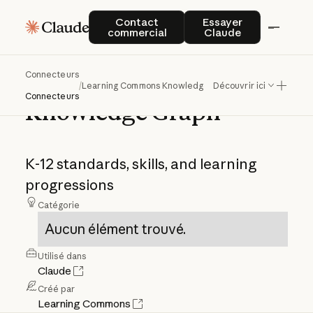
Contact commercial
Essayer Claude
Contact
Essayer
commercial
Claude
Connecteurs
Learning
Commons
/
Learning Commons Knowledge Graph
Découvrir ici
Connecteurs
Knowledge
Graph
K-12
standards,
skills,
and
learning
progressions
Catégorie
Aucun élément trouvé.
Utilisé dans
Claude
Créé par
Learning Commons