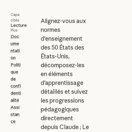
Capa
Alignez-vous aux
cités
Lecture
normes
Plus
Doc
d'enseignement
ume
des 50 États des
ntati
États-Unis,
on
décomposez-les
Politi
que
en éléments
de
d'apprentissage
confi
détaillés et suivez
denti
les progressions
alité
Assi
pédagogiques
stan
directement
ce
depuis Claude ; Le