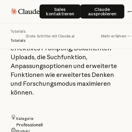
Erste Schritte mit
Sales kontaktieren
Claude auspro
Sales
Claude
kontaktieren
ausprobieren
Claude.ai
Tutorials
/
Erste Schritte mit Claude.ai
Mehr erfahren
Lernen Sie, wie Sie Claude.ai durch
Tutorials
effektives Prompting, Dokumenten-
Uploads, die Suchfunktion,
Anpassungsoptionen und erweiterte
Funktionen wie erweitertes Denken
und Forschungsmodus maximieren
können.
Kategorie
Professionell
Produkt