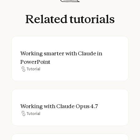
Related
tutorials
Working smarter with Claude in PowerPoin
Working smarter with Claude in
PowerPoint
Tutorial
Tutorial
Working with Claude Opus 4.7
Working with Claude Opus 4.7
Tutorial
Tutorial