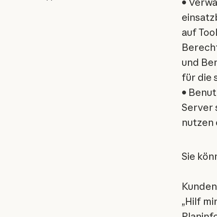
• Verwa
einsatz
auf Too
Berech
und Ben
für die 
• Benut
Server 
nutzen 
Sie kön
Kundens
„Hilf m
Planinf