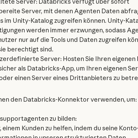
ltete Server: Databricks verfügt über sofort
bereite Server, mit denen Agenten Daten abfr
ls im Unity-Katalog zugreifen können. Unity-Kat
tigungen werden immer erzwungen, sodass Ag
utzer nur auf die Tools und Daten zugreifen kö
sie berechtigt sind.
zerdefinierte Server: Hosten Sie Ihren eigene
sicher als Databricks-App, um Ihren eigenen Ser
oder einen Server eines Drittanbieters zu betre
nen den Databricks-Konnektor verwenden, um:
upportagenten zu bilden:
ir, einem Kunden zu helfen, indem du seine Konto
ormationen in unseren strukturierten Daten