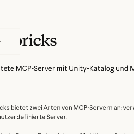
bieren
tabricks
tete
MCP-Server
mit
Unity-Katalog
und
M
cks bietet zwei Arten von MCP-Servern an: ver
utzerdefinierte Server.