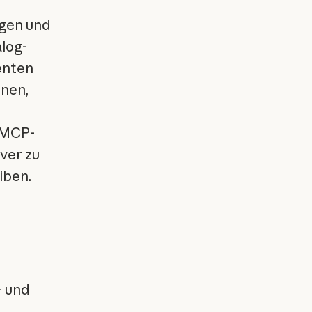
agen und
alog-
enten
nnen,
n MCP-
ver zu
iben.
- und