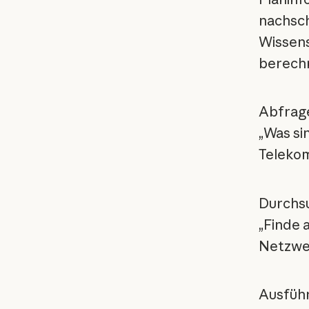
nachsch
Wissens
berech
Abfrage
„Was si
Teleko
Durchsu
„Finde 
Netzwer
Ausführ