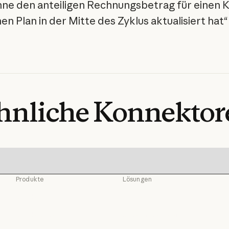
ne den anteiligen Rechnungsbetrag für einen 
en Plan in der Mitte des Zyklus aktualisiert hat“
hnliche
Konnektor
Produkte
Lösungen
Claude
KI-Agenten
Claude
KI-Agenten
Claude Code
Code-Modernisierung
Claude Code
Code-Modernisierun