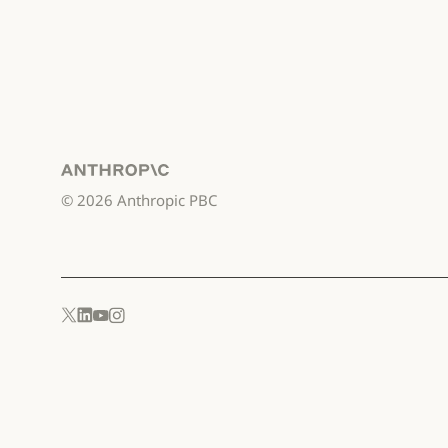
Anthropic
©
2026
Anthropic PBC
YouTube
Instagram
x.com
LinkedIn