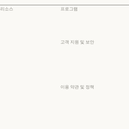
리소스
프로그램
블로그
스타트업
블로그
스타트업
Claude 파트너 네트워크
리서치 랩
Claude 파트너 네트워크
리서치 랩
고객 지원 및 보안
커뮤니티
커뮤니티
가용성
커넥터
가용성
커넥터
서비스 상태
교육 과정
서비스 상태
교육 과정
고객지원 센터
고객 사례
고객지원 센터
이용 약관 및 정책
고객 사례
Anthropic 엔지니어링
개인정보 보호 선택
Anthropic 엔지니어링
이벤트
개인정보처리방침
이벤트
플러그인
개인정보처리방침
책임 있는 보안 취약점
플러그인
Claude 기반