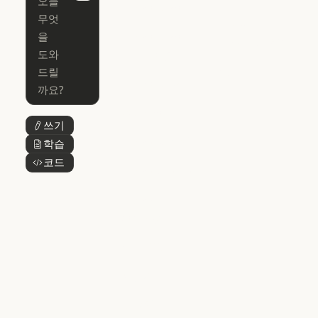
Next
Claude Code
Claude for Ch
Claude for
Claude Code
Claude Code
Microsoft 365
for Enterprise
Claude for Mic
Skills
Claude Code for Enterprise
Claude Cowork
Skills
Claude Cowork
@Claude
쓰기
버튼 텍스트
@Claude
Claude 디자인
학습
버튼 텍스트
Claude 디자인
코드
버튼 텍스트
Claude Science
Claude Science
Claude
Security
Claude Security
앱 다운로드
앱 다운로드
요금제
요금제
로그인