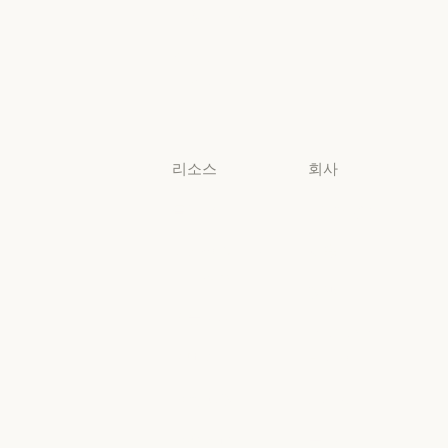
생명과학
비영리 단체
비영리 단체
소규모
비즈니스
소규모 비즈니스
리소스
회사
블로그
Anthropic
블로그
Anthropic
Claude 파트너
채용
네트워크
채용
정책
Claude 파트너 네트워크
커뮤니티
정책
Economic
커뮤니티
커넥터
Futures
커넥터
Economic Futu
교육 과정
리서치
교육 과정
리서치
고객 사례
뉴스