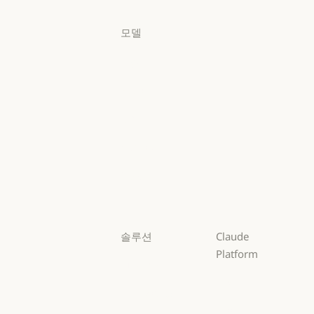
로그인
모델
Mythos
Mythos
Fable
Fable
Opus
Opus
Sonnet
Sonnet
Haiku
Haiku
솔루션
Claude
Platform
AI 에이전트
개요
AI 에이전트
코드 현대화
개요
개발자 문서
코드 현대화