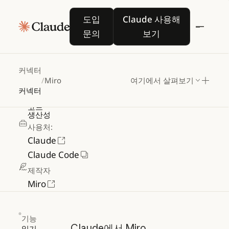
도입 문의
Claude 사용해 보기
Miro
도입
Claude 사용해
문의
보기
Miro
보드에서
새로운
콘텐츠에
액세스
및
커넥터
생성
/
Miro
여기에서 살펴보기
커넥터
카테고리
코드
생산성
사용처:
Claude
Claude Code
제작자
Miro
기능
Claude에서 Miro
읽기