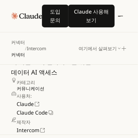
도입 문의
Claude 사용해 보기
도입
Claude 사용해
문의
보기
Intercom
커넥터
/
Intercom
여기에서 살펴보기
커넥터
더
나은
고객
인사이트를
위한
Intercom
데이터
AI
액세스
카테고리
커뮤니케이션
사용처:
Claude
Claude Code
제작자
Intercom