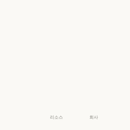
정부
Google Cloud
Microsoft
정부
의료
Foundry
의료
Microsoft Foun
고등교육
지역별 준수
고등교육
지역별 준수
초·중·고 교사
콘솔 로그인
초·중·고 교사
콘솔 로그인
법무
법무
생명과학
생명과학
비영리 단체
비영리 단체
소규모
비즈니스
소규모 비즈니스
리소스
회사
블로그
Anthropic