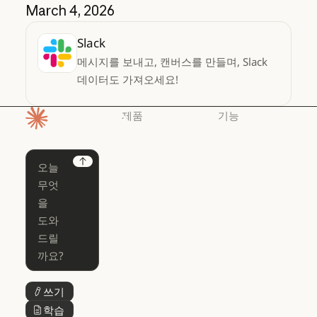
March 4, 2026
Slack
메시지를 보내고, 캔버스를 만들며, Slack
데이터도 가져오세요!
제품
기능
홈페이지
Claude
Claude for
Chrome
Claude
Next
Claude Code
Claude for Ch
Claude for
Claude Code
Claude Code
Microsoft 365
for Enterprise
Claude for Mic
Skills
Claude Code for Enterprise
Claude Cowork
Skills
Claude Cowork
@Claude
쓰기
버튼 텍스트
@Claude
Claude 디자인
학습
버튼 텍스트