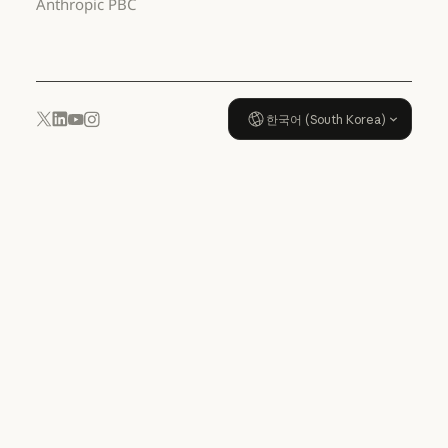
Anthropic PBC
사용 정책
한국어 (South Korea)
YouTube
Instagram
x.com
LinkedIn