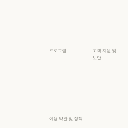
준수
서비스 파트너
보안 및 규정 준
서비스 파트너
투명성
튜토리얼
투명성
튜토리얼
사용 사례
사용 사례
프로그램
고객 지원 및
보안
스타트업
가용성
스타트업
리서치 랩
가용성
서비스 상태
리서치 랩
서비스 상태
고객지원
센터
고객지원 센터
이용 약관 및 정책