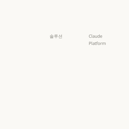
Sonnet
Haiku
Haiku
솔루션
Claude
Platform
AI 에이전트
개요
AI 에이전트
코드 현대화
개요
개발자 문서
코드 현대화
코딩
개발자 문서
요금제
코딩
고객 지원
요금제
생태계
고객 지원
사이버 보안
생태계
마켓플레이스
사이버 보안
Enterprise
마켓플레이스
AWS의 Claude
Enterprise
금융 서비스
AWS의 Claude
Google Cloud
금융 서비스