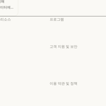
위해
e 데이터에
리소스
프로그램
블로그
스타트업
블로그
스타트업
Claude 파트너 네트워크
리서치 랩
Claude 파트너 네트워크
리서치 랩
고객 지원 및 보안
커뮤니티
커뮤니티
가용성
커넥터
가용성
커넥터
서비스 상태
교육 과정
서비스 상태
교육 과정
고객지원 센터
고객 사례
고객지원 센터
이용 약관 및 정책
고객 사례
Anthropic 엔지니어링
개인정보 보호 선택
Anthropic 엔지니어링
이벤트
개인정보처리방침
이벤트