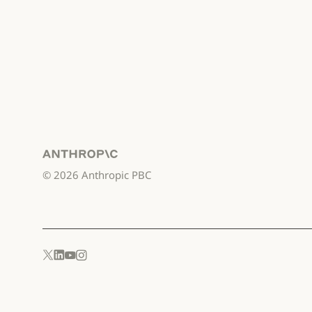
Anthropic
©
2026
Anthropic PBC
YouTube
Instagram
x.com
LinkedIn