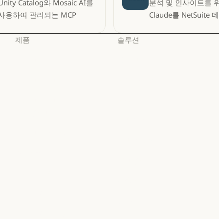
Unity Catalog와 Mosaic AI를
분석 및 인사이트를 
사용하여 관리되는 MCP
Claude를 NetSuit
연결합니다.
제품
솔루션
Claude
AI 에이전트
Claude
AI 에이전트
Claude Code
코드 현대화
Claude Code
코드 현대화
Claude Code for
코딩
Enterprise
코딩
고객 지원
Claude Code for Enterprise
Claude Cowork
고객 지원
사이버 보안
Claude Cowork
@Claude
사이버 보안
Enterprise
@Claude
Claude 디자인
Enterprise
금융 서비스
Claude 디자인
Claude Science
금융 서비스
정부
Claude Science
Claude Security
정부