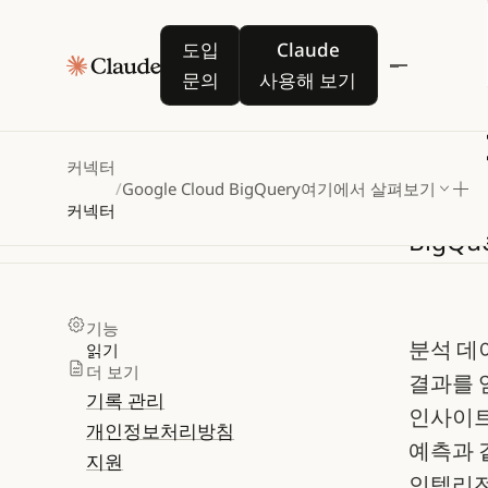
도입 문의
Claude 사용해 보기
도입
Claude
문의
사용해 보기
Go
커넥터
/
Google Cloud BigQuery
여기에서 살펴보기
커넥터
BigQue
기능
분석 데
읽기
더 보기
결과를 
기록 관리
인사이트
개인정보처리방침
예측과 같
지원
인텔리전