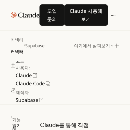
도입 문의
Claude 사용해 보기
Supabase
도입
Claude 사용해
문의
보기
데이터베이스,
인증,
스토리지를
커넥터
관리하세요
/
Supabase
여기에서 살펴보기
커넥터
카테고리
코드
사용처:
Claude
Claude Code
제작자
Supabase
기능
Claude를 통해 직접
읽기
및