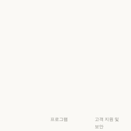
고객 사례
뉴스
고객 사례
뉴스
Anthropic
AI의 비약적
엔지니어링
성장에 대한
정책
Anthropic 엔지니어링
이벤트
AI의 비약적 성
책임 있는 확장
이벤트
플러그인
정책
플러그인
책임 있는 확장 
Claude 기반
보안 및 규정
Claude 기반
준수
서비스 파트너
보안 및 규정 준
서비스 파트너
투명성
튜토리얼
투명성
튜토리얼
사용 사례
사용 사례
프로그램
고객 지원 및
보안
스타트업