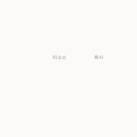
생명과학
비영리 단체
비영리 단체
소규모
비즈니스
소규모 비즈니스
리소스
회사
블로그
Anthropic
블로그
Anthropic
Claude 파트너
채용
네트워크
채용
정책
Claude 파트너 네트워크
커뮤니티
정책
Economic
커뮤니티
커넥터
Futures
커넥터
Economic Futu
교육 과정
리서치
교육 과정
리서치