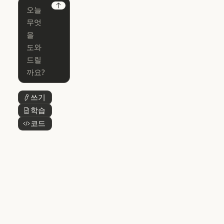
Chrome
Claude
Next
Claude Code
Claude for Ch
Claude for
Claude Code
Claude Code
Microsoft 365
for Enterprise
Claude for Mic
Skills
Claude Code for Enterprise
Claude Cowork
Skills
Claude Cowork
@Claude
쓰기
버튼 텍스트
@Claude
Claude 디자인
학습
버튼 텍스트
Claude 디자인
코드
버튼 텍스트
Claude Science
Claude Science
Claude
Security
Claude Security
앱 다운로드
앱 다운로드
요금제
요금제
로그인