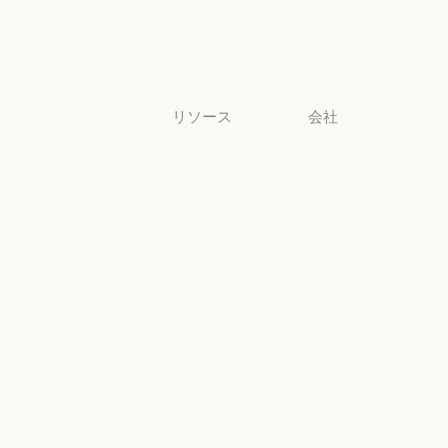
非営利団体
中小企業
中小企業
リソース
会社
ブログ
Anthropic
ブログ
Anthropic
Claude パート
採用情報
ナーネットワ
採用情報
ポリシー
ーク
ポリシー
Claude パートナーネットワー
Economic
コミュニティ
Futures
コミュニティ
コネクタ
Economic Futu
研究
コネクタ
コース
研究
ニュース
コース
お客様の事例
ニュース
AI Exponential
お客様の事例