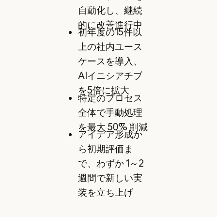
自動化し、継続
的に改善進行中
初年度の15件以
上の社内ユース
ケースを導入、
AIイニシアチブ
を5倍に拡大
特定のプロセス
全体で手動処理
を最大 50% 削減
アイデア形成か
ら初期評価ま
で、わずか 1～2
週間で新しい実
装を立ち上げ