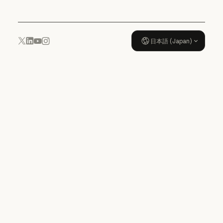
日本語 (Japan)
YouTube
Instagram
x.com
LinkedIn