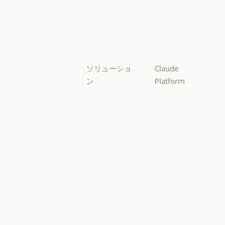
Sonnet
Sonnet
Haiku
Haiku
ソリューショ
Claude
ン
Platform
AI エージェン
概要
ト
概要
開発者向けド
AI エージェント
コードの最新
キュメント
化
開発者向けドキ
料金プラン
コードの最新化
コーディング
料金プラン
エコシステム
コーディング
カスタマーサ
エコシステム
Marketplace
ポート
Marketplace
カスタマーサポート
AWS 上の
サイバーセキ