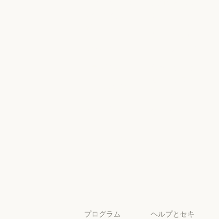
Anthropic のエ
に関するポリ
ンジニアリン
シー
グ
AI Exponent
Responsible
Anthropic のエンジニアリング
イベント
Scaling Policy
イベント
Responsible Sca
プラグイン
セキュリティ
とコンプライ
プラグイン
Claude を活用
アンス
Claude を活用
セキュリティと
サービスパー
透明性
トナー
透明性
サービスパートナー
チュートリア
ル
チュートリアル
ユースケース
ユースケース
プログラム
ヘルプとセキ