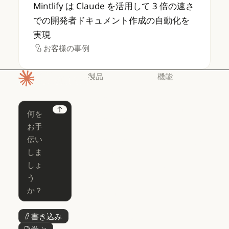
Mintlify は Claude を活用して 3 
Mintlify は Claude を活用して 3 倍の速さ
での開発者ドキュメント作成の自動化を
実現
お客様の事例
お客様の事例
製品
機能
ホームページ
Claude
Claude for
Chrome
Claude
Next
Claude Code
Claude for Ch
Claude for
Claude Code
Claude Code
Microsoft 365
for Enterprise
Claude for Mic
Skills
Claude Code for Enterprise
Claude Cowork
Skills
Claude Cowork
@Claude
@Claude
Claude Design
書き込み
ボタンテキスト