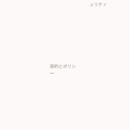
ュリティ
スタートアッ
プ
可用性
スタートアップ
可用性
研究ラボ
稼働状況
研究ラボ
稼働状況
サポートセン
ター
サポートセンタ
規約とポリシ
ー
プライバシー
設定
プライバシー
ポリシー
プライバシーポリシー
責任ある開示