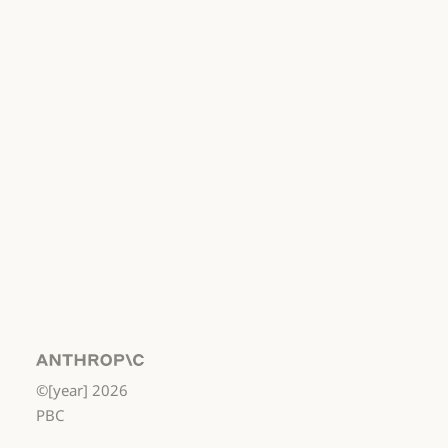
ポリシー
責任ある開示ポリシー
利用規約：商
用
利用規約：商用
利用規約：消
費者
利用規約：消費者
利用規約：米
国 幼稚園年長
から高校3年生
まで
利用規約：米国 幼稚園年長から
データ処理契
約：米国 幼稚
園年長から高
校3年生まで
Anthropic
©[year]
2026
データ処理契約：米国 幼稚園年
使用ポリシー
PBC
使用ポリシー