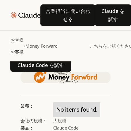
Money
Forward、
営業担当に問い合わせる
Claude
営業担当に問い合わ
Claude を
Claude
Code
せる
試す
を活用して
AI
ネイティブのエンジニア
お客様
/
Money Forward
こちらをご覧くださ
お客様
Claude Code を試す
Claude Code を試す
業種：
No items found.
会社の規模：
大規模
製品：
Claude Code