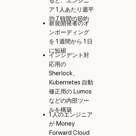
ると、エンジニ
ア 1 人あたり週平
均 7 時間の節約
新規開発者のオ
ンボーディング
を 1 週間から 1 日
に短縮
インシデント対
応用の
Sherlock、
Kubernetes 自動
修正用の Lumos
などの内部ツー
ルを構築
1 人のエンジニア
が Money
Forward Cloud