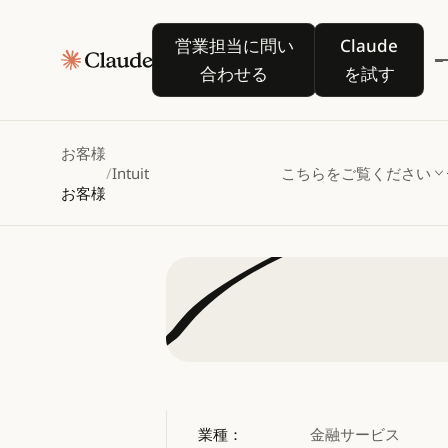
営業担当に問い合わせる
Claude を
営業担当に問い
Claude
Clau
合わせる
を試す
何百万も
お客様
/
Intuit
こちらをご覧ください
お客様
業種：
金融サービス