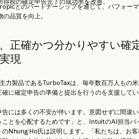
所得税の確定申告完了の成功率を改善。
thropicとのパートナーシップを通じて、パフォー
物の品質を向上。
、正確かつ分かりやすい確
実現
itの主力製品であるTurboTaxは、毎年数百万人もの
正確に確定申告の準備と提出を行うのを支援してい
申告には多くの不安が伴います。意図せずに間違い
ことを心配するためです」と、IntuitのAI担当
のNhung Ho氏は説明します。 「私たちは、お