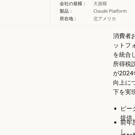
会社の規模：
大規模
製品：
Claude Platform
所在地：
北アメリカ
消費者
ットフォ
を統合し
所得税
が20
向上につ
下を実
ピー
提供
前年
し、