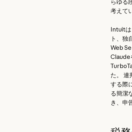
らゆる
考えて
Intu
ト、独自
Web S
Claud
Turb
た。 
する際に
る簡潔
き、申
税務