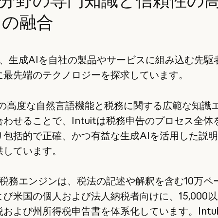
との融合
itは、生成AIを自社の製品やサービスに組み込む先駆
に最先端のテクノロジーを探求しています。
deの高度な自然言語機能と税務に関する広範な知識
わせることで、Intuitは税務申告のプロセス全体
り包括的で正確、かつ有益な生成AIを活用した説
供しています。
itの税務エンジンは、税法の記述や解釈を含む10万ペ
び米国の個人および法人納税者向けに、15,000
および州所得税申告書を体系化しています。Intui