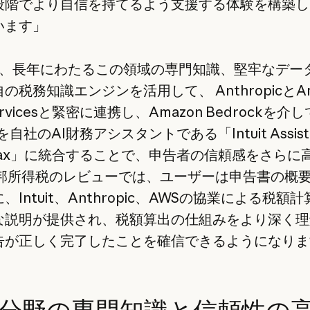
段階でより自信を持てるよう支援する体験を構築し
います」
itは、長年にわたるこの領域の専門知識、堅牢なデー
の税務知識エンジンを活用して、 AnthropicとAm
ervicesと緊密に連携し、Amazon Bedrockを介し
eを自社のAI財務アシスタントである「Intuit Assist 
oTax」に統合することで、申告者の信頼感をさらに
連邦所得税のレビューでは、ユーザーは申告書の概
、Intuit、Anthropic、AWSの協業による税額
な説明が提供され、税額算出の仕組みをより深く理
告が正しく完了したことを確信できるようになりま
分野の専門知識と信頼性の