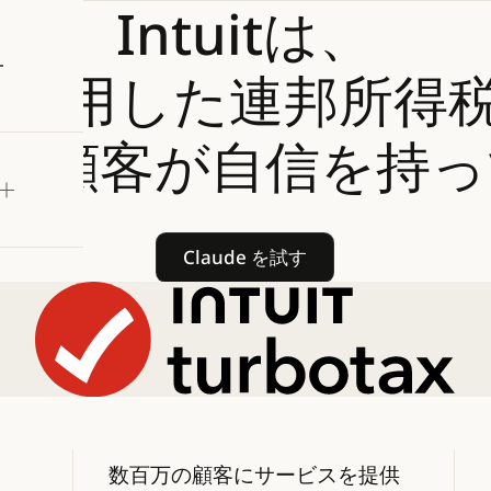
Intuitは、
試す
deを活用した連邦所
の顧客が自信を持っ
Claude を試す
Claude を試す
数百万の顧客にサービスを提供