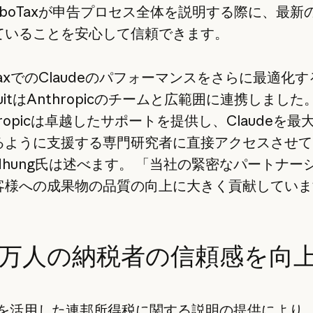
rboTaxが申告プロセス全体を説明する際に、最新
ていることを安心して信頼できます。
oTaxでのClaudeのパフォーマンスをさらに最適化
tuitはAnthropicのチームと広範囲に連携しました
hropicは卓越したサポートを提供し、Claudeを最
るように支援する専門研究者に直接アクセスさせて
hung氏は述べます。 「当社の緊密なパートナー
客様への成果物の品質の向上に大きく貢献していま
万人の納税者の信頼感を向
deを活用した連邦所得税に関する説明の提供により、In