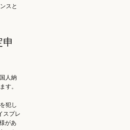
マンスと
定申
米国人納
ます。
を犯し
バイスプレ
客様があ