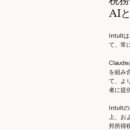
AI
Intu
て、常
Clau
を組み合
て、よ
者に提
Intu
上、およ
邦所得税