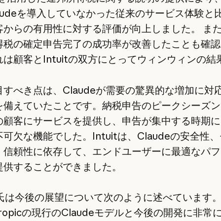
audeを導入していなかった従来のサービス体験と
客からの有用性に対する評価が向上しました。 ま
得税の確定申告完了の成功率が改善したことも確認
は顧客とIntuitの双方にとってウィンウィンの結
すべき点は、Claudeが需要の驚異的な増加に対
を備えていたことです。納税申告のピークシーズン
の顧客にサービスを提供し、申告が集中する時期に
可欠な機能でした。Intuitは、Claudeの安全性
、信頼性に依存して、エンドユーザーに最適なパフ
提供することができました。
ng氏は今後の展望について次のように述べています
hropicの現行のClaudeモデルと今後の開発に非常