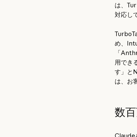
は、Tu
対応し
Turb
め、In
「Ant
用でき
す」とN
は、お
数百
Clau