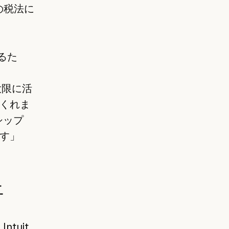
の税法に
するた
。
大限に活
くれま
シップ
す」
上
tuit