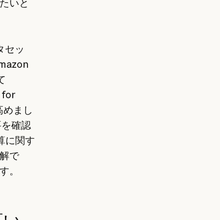
たいと
タセッ
azon
て
for
高めまし
要を確認
計算に関す
解で
す。
高い