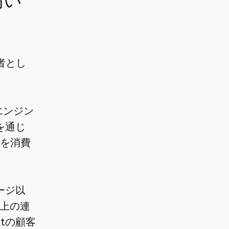
者とし
エンジン
を通じ
明を消費
ージ以
以上の連
tの顧客