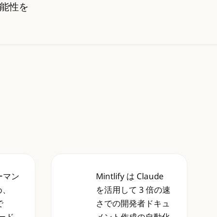
能性を
ー
ォーマン
Mintlify は Claude
活用拡大について語る
を活用して高度なサイバーセキュリティ専門知識を拡大
スを 2 倍に高め、Claude Code で 50,000 
Mintlify は Claude を活
め、
を活用して 3 倍の速
で
さでの開発者ドキュ
コード
メント作成の自動化