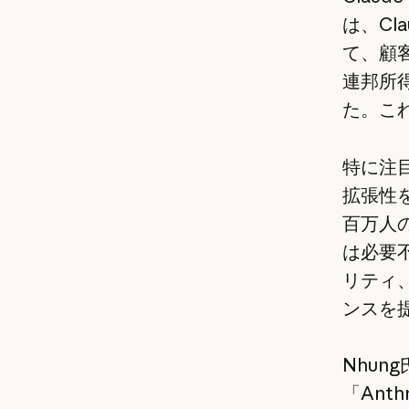
は、Cl
て、顧
連邦所
た。これ
特に注目
拡張性
百万人
は必要不
リティ
ンスを
Nhu
「Ant