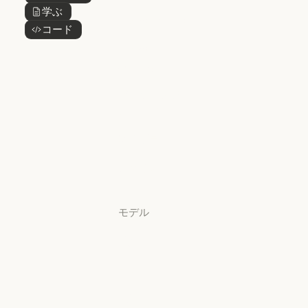
Claude Design
学ぶ
ボタンテキスト
Claude Science
コード
ボタンテキスト
Claude Science
Claude
Security
Claude Security
アプリをダウ
ンロード
アプリをダウンロード
料金プラン
料金プラン
ログイン
ログイン
モデル
Mythos
Mythos
Fable
Fable
Opus