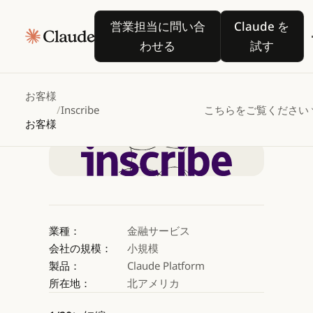
Inscribe
が
Claude
営業担当に問い合わせる
Claude 
営業担当に問い合
Claude を
で不正検知のレビュー時
わせる
試す
1/20
に短縮
お客様
/
Inscribe
こちらをご覧ください
Claude を試す
お客様
Claude を試す
業種：
金融サービス
会社の規模：
小規模
製品：
Claude Platform
所在地：
北アメリカ