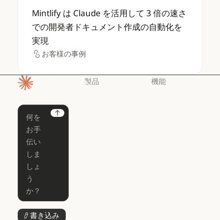
Mintlify は Claude を活用して 3 
Mintlify は Claude を活用して 3 倍の速さ
での開発者ドキュメント作成の自動化を
実現
お客様の事例
お客様の事例
製品
機能
ホームページ
Claude
Claude for
Chrome
Claude
Next
Claude Code
Claude for Ch
Claude for
Claude Code
Claude Code
Microsoft 365
for Enterprise
Claude for Mic
Skills
Claude Code for Enterprise
Claude Cowork
Skills
Claude Cowork
@Claude
@Claude
Claude Design
書き込み
ボタンテキスト