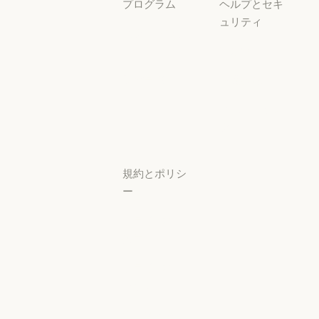
プログラム
ヘルプとセキ
ュリティ
スタートアッ
プ
可用性
スタートアップ
可用性
研究ラボ
稼働状況
研究ラボ
稼働状況
サポートセン
ター
サポートセンタ
規約とポリシ
ー
プライバシー
設定
プライバシー
ポリシー
プライバシーポリシー
責任ある開示