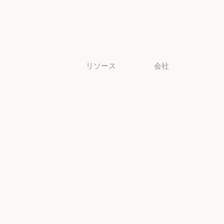
非営利団体
非営利団体
中小企業
中小企業
リソース
会社
ブログ
Anthropic
ブログ
Anthropic
Claude パート
採用情報
ナーネットワ
採用情報
ポリシー
ーク
ポリシー
Claude パートナーネットワー
Economic
コミュニティ
Futures
コミュニティ
コネクタ
Economic Futu
研究
コネクタ
コース
研究
ニュース
コース
お客様の事例
ニュース
AI Exponential