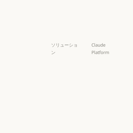
Opus
Sonnet
Sonnet
Haiku
Haiku
ソリューショ
Claude
ン
Platform
AI エージェン
概要
ト
概要
開発者向けド
AI エージェント
コードの最新
キュメント
化
開発者向けドキ
料金プラン
コードの最新化
コーディング
料金プラン
エコシステム
コーディング
カスタマーサ
エコシステム
Marketplace
ポート
Marketplace
カスタマーサポート
AWS 上の