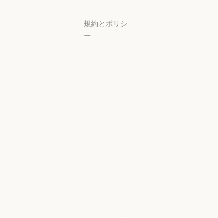
サポートセンタ
規約とポリシ
ー
プライバシー
設定
プライバシー
ポリシー
プライバシーポリシー
責任ある開示
ポリシー
責任ある開示ポリシー
利用規約：商
用
利用規約：商用
利用規約：消
費者
利用規約：消費者
利用規約：米