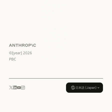
国 幼稚園年長
から高校3年生
まで
利用規約：米国 幼稚園年長から
データ処理契
約：米国 幼稚
園年長から高
校3年生まで
Anthropic
©[year]
2026
データ処理契約：米国 幼稚園年
使用ポリシー
PBC
使用ポリシー
日本語 (Japan)
YouTube
Instagram
x.com
LinkedIn