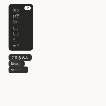
ホームページ
Claude
Claude for
Chrome
Claude
Next
Claude Code
Claude for Ch
Claude for
Claude Code
Claude Code
Microsoft 365
for Enterprise
Claude for Mic
Skills
Claude Code for Enterprise
Claude Cowork
Skills
Claude Cowork
@Claude
@Claude
Claude Design
書き込み
ボタンテキスト
Claude Design
学ぶ
ボタンテキスト
Claude Science
コード
ボタンテキスト
Claude Science
Claude
Security
Claude Security
アプリをダウ
ンロード
アプリをダウンロード