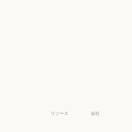
ヘルスケア
ライアンス
ヘルスケア
地域別コンプラ
高等教育
コンソールロ
グイン
高等教育
幼稚園から高
コンソールログ
校までの教員
幼稚園から高校までの教員
法務
法務
ライフサイエ
ンス
ライフサイエンス
非営利団体
非営利団体
中小企業
中小企業
リソース
会社
ブログ
Anthropic