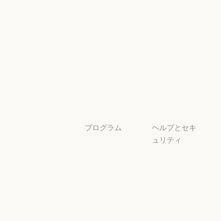
アンス
Claude を活用
セキュリティと
サービスパー
透明性
トナー
透明性
サービスパートナー
チュートリア
ル
チュートリアル
ユースケース
ユースケース
プログラム
ヘルプとセキ
ュリティ
スタートアッ
プ
可用性
スタートアップ
可用性
研究ラボ
稼働状況
研究ラボ
稼働状況
サポートセン
ター