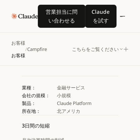
Campfire
が
Claude
営業担当に問い合わせる
Claude を試す
営業担当に問
Claude
で会計業務を加速
い合わせる
を試す
Claude を試す
Claude を試す
お客様
/
Campfire
こちらをご覧ください
お客様
業種：
金融サービス
会社の規模：
小規模
製品：
Claude Platform
所在地：
北アメリカ
3日間の短縮