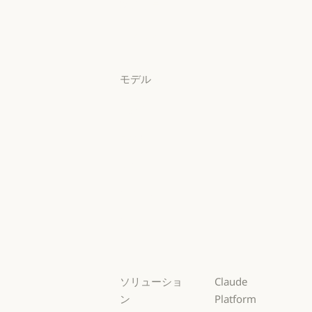
料金プラン
料金プラン
ログイン
ログイン
モデル
Mythos
Mythos
Fable
Fable
Opus
Opus
Sonnet
Sonnet
Haiku
Haiku
ソリューショ
Claude
ン
Platform