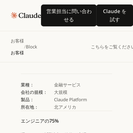
Block、
営業担当に問い合わせる
Claude
営業担当に問い合わ
Claude を
DatabricksでCla
せる
試す
Claude を試す
Claude を試す
お客様
/
Block
こちらをご覧くださ
お客様
業種：
金融サービス
会社の規模：
大規模
製品：
Claude Platform
所在地：
北アメリカ
エンジニアの75%