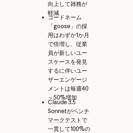
向上して雑務が
軽減
コードネーム
「goose」の採
用はわずか1か月
で倍増し、従業
員が新しいユー
スケースを発見
するに伴いユー
ザーエンゲージ
メントは毎週40
～50%増加
Claude 3.5
Sonnetが
ベンチ
マークテスト
で
一貫して100%の