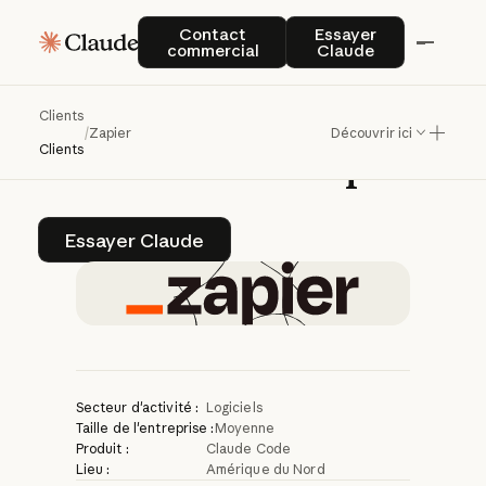
Zapier
crée
une
Contact commercial
Essayer Claude
Contact
Essayer
commercial
Claude
culture
à
distance
axée
sur
l'IA
avec
Clients
/
Zapier
Découvrir ici
Claude
for
Enterprise
Clients
Essayer Claude
Essayer Claude
Secteur d'activité :
Logiciels
Taille de l'entreprise :
Moyenne
Produit :
Claude Code
Lieu :
Amérique du Nord