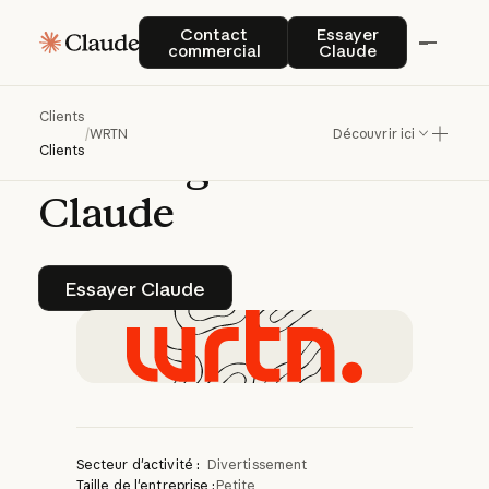
WRTN
est
pionnier
Contact commercial
Essayer Claude
Contact
Essayer
commercial
Claude
du
divertissement
et
de
la
narration
par
IA
Clients
/
WRTN
Découvrir ici
en
Asie
grâce
à
Clients
Claude
Essayer Claude
Essayer Claude
Secteur d'activité :
Divertissement
Taille de l'entreprise :
Petite