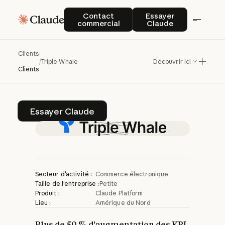
Triple
Whale
stimule
Contact commercial
Essayer Claude
Contact
Essayer
commercial
Claude
la
croissance
des
entreprises
grâce
à
Clients
/
Triple Whale
Découvrir ici
Claude
Clients
Essayer Claude
Essayer Claude
Secteur d'activité :
Commerce électronique
Taille de l'entreprise :
Petite
Produit :
Claude Platform
Lieu :
Amérique du Nord
Plus de 50 % d'augmentation des KPI