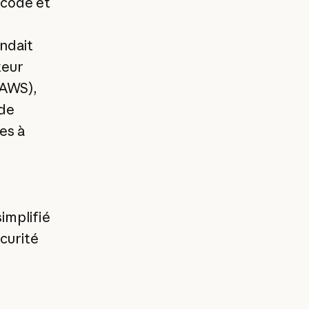
 code et
ndait
teur
(AWS),
 de
es à
implifié
écurité