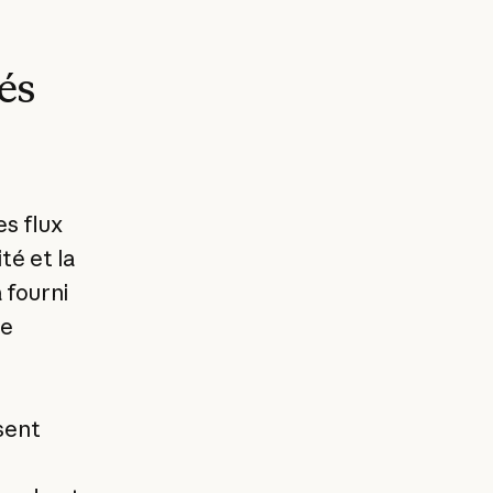
és
es flux
té et la
 fourni
de
ssent