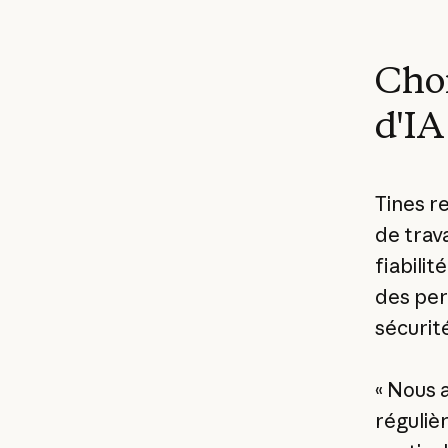
Choi
d'IA
Tines r
de trav
fiabilit
des per
sécurit
« Nous a
réguliè