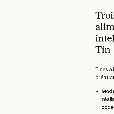
Troi
alim
inte
Tin
Tines a
création
Mode
réal
code,