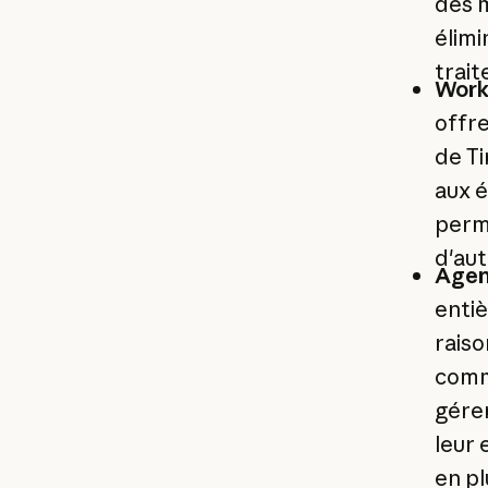
des m
élimi
trai
Work
offre
de Ti
aux é
perme
d'aut
Agen
enti
raiso
comme
gérer
leur 
en pl