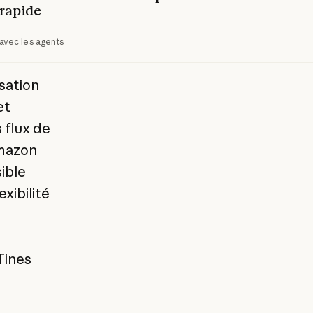
rapide
avec les agents
sation
et
 flux de
Amazon
ible
xibilité
Tines