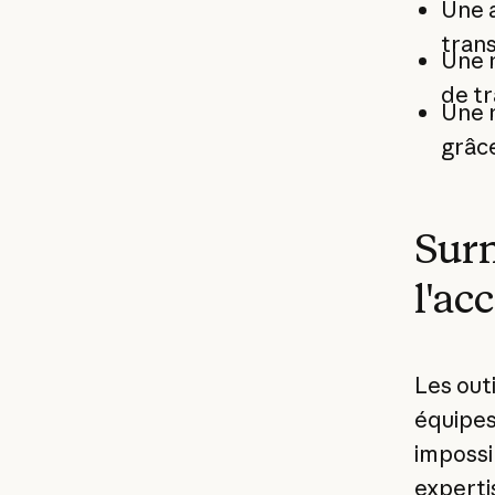
Une a
tran
Une r
de tr
Une r
grâce
Surm
l'ac
Les out
équipes
impossi
experti