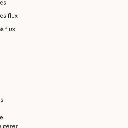
les
es flux
s flux
es
ne
e gérer