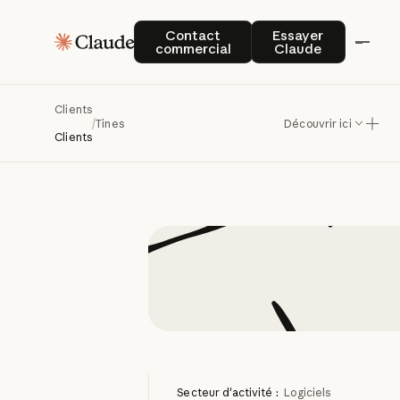
Tines
tra
Contact commercial
Essayer Claude
Contact
Essayer
commercial
Claude
flux
de
tr
Clients
/
Tines
Découvrir ici
Clients
Secteur d'activité :
Logiciels