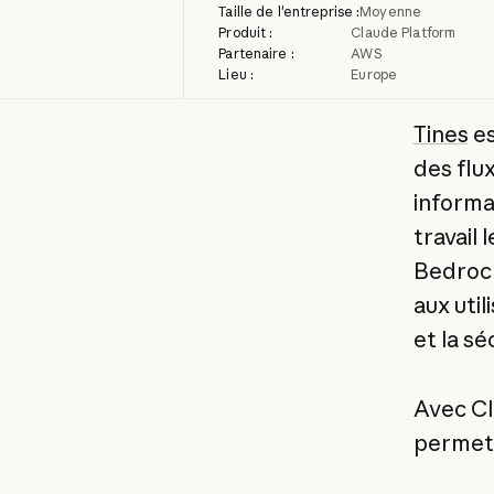
Taille de l'entreprise :
Moyenne
Produit :
Claude Platform
Partenaire :
AWS
Lieu :
Europe
Tines
es
des flu
informat
travail 
Bedrock
aux util
et la sé
Avec Cl
permet 