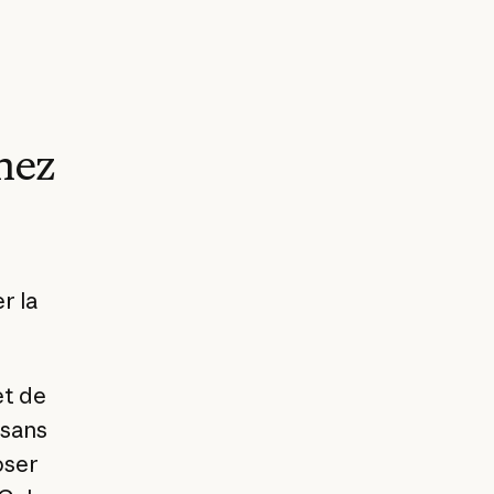
chez
r la
et de
 sans
oser