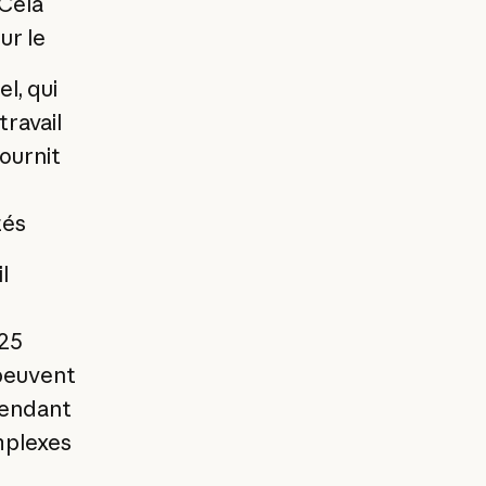
 Cela
ur le
l, qui
travail
ournit
tés
l
025
 peuvent
pendant
mplexes