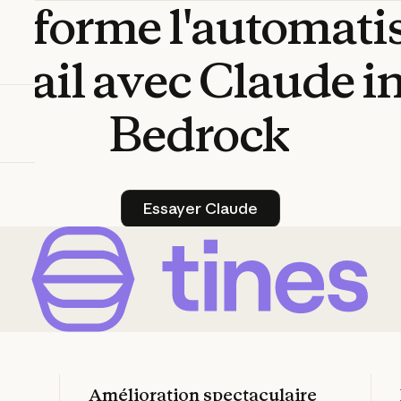
nsforme
l'automati
avail
avec
Claude
i
Bedrock
Essayer Claude
Essayer Claude
Amélioration spectaculaire