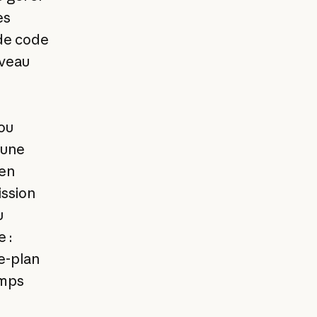
es
 de code
iveau
 ou
 une
hen
ission
u
 :
re-plan
emps