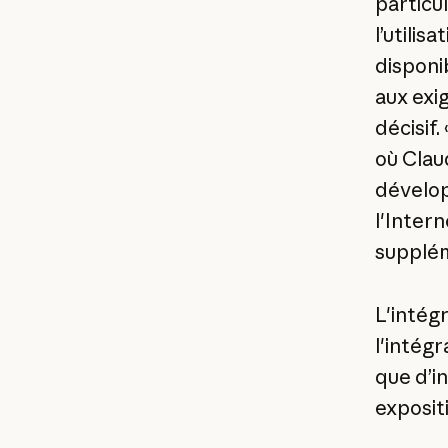
particu
l’utilis
disponi
aux exig
décisif
où Clau
dévelop
l'Intern
supplém
L'intég
l'intégr
que d’i
expositi