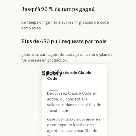
Jusqu'à 90 % de temps gagné
de temps d'ingénierie sur les migrations de code
complexes
Plus de 650 pull requests par mois
générées par l'agent de codage en arrière-plan et
fusionnées en production
Spotify
, le service
Création d'agents avec le
Présentation de Claude
SDK Claude Agent
Code
d'abonnement de
streaming audio le
Découvrez Claude Code en
Suivant
plus populaire au
action, du concept à la
validation dans un seul flux de
monde, fournit des
travail fluide.
Le SDK Claude Agent est une
services à plus de
collection d'outils qui aide les
développeurs à créer des
713 millions
agents puissants sur Claude