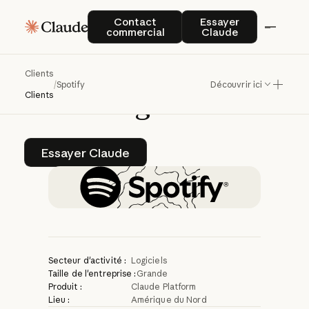
Spotify
réduit
le
Contact commercial
Essayer Claude
Contact
Essayer
commercial
Claude
temps
de
migration
de
90
%
grâce
au
SDK
Clients
/
Spotify
Découvrir ici
Claude
Agent
Clients
Essayer Claude
Essayer Claude
Secteur d'activité :
Logiciels
Taille de l'entreprise :
Grande
Produit :
Claude Platform
Lieu :
Amérique du Nord