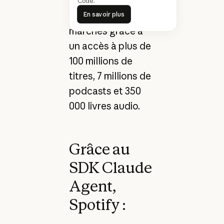
d'utilisateurs dans
Code.
En savoir plus
plus de 180
En savoir plus
marchés grâce à
un accès à plus de
100 millions de
titres, 7 millions de
podcasts et 350
000 livres audio.
Grâce au
SDK Claude
Agent,
Spotify :