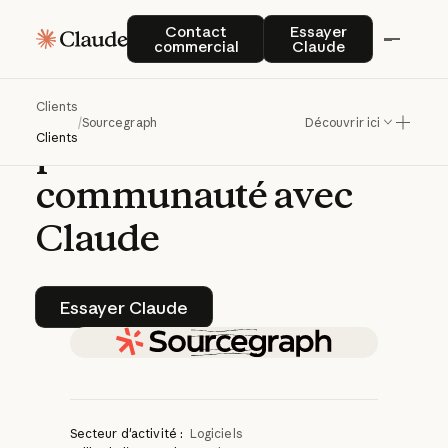
Sourcegraph
Contact commercial
Essayer Claude
Contact
Essayer
commercial
Claude
optimise
les
informations
sur
les
Clients
/
Sourcegraph
Découvrir ici
produits
et
la
Clients
communauté
avec
Claude
Essayer Claude
Essayer Claude
Secteur d'activité :
Logiciels