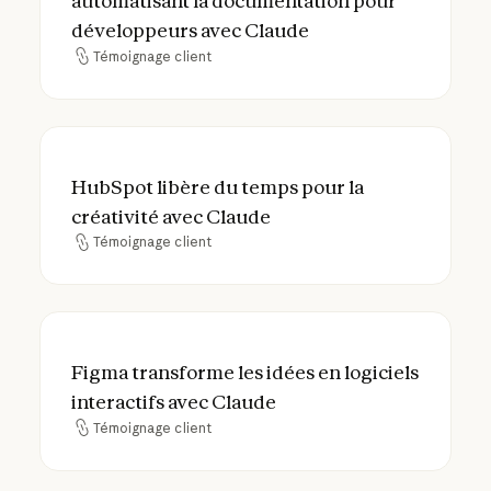
automatisant la documentation pour
développeurs avec Claude
Témoignage client
Témoignage client
HubSpot libère du temps pour la créativit
HubSpot libère du temps pour la
créativité avec Claude
Témoignage client
Témoignage client
Figma transforme les idées en logiciels int
Figma transforme les idées en logiciels
interactifs avec Claude
Témoignage client
Témoignage client